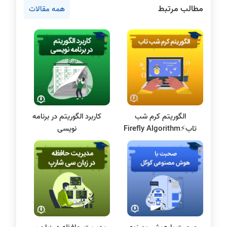
مطالب مرتبط
همه مقالات
سخت افزار
روانشناسی کنکور
دروس مهندسی کامپیوتر
پایتون
سی شارپ
علم داده
مقاله نویسی
الگوریتم کرم شب
کاربرد الگوریتم در برنامه
پایگاه داده
تاب⚡️Firefly Algorithm
نویسی
الکترونیک دیجیتال
سیستم عامل
نظریه زبانها
سیگنال و سیستمها