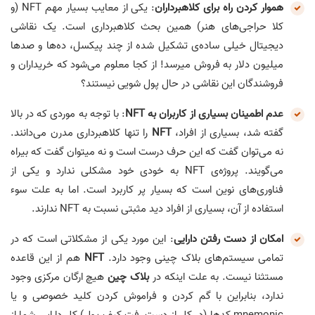
هموار کردن راه برای کلاهبرداران
: یکی از معایب بسیار مهم NFT (و
کلا حراجی‌های هنر) همین بحث کلاهبرداری است. یک نقاشی
دیجیتال خیلی ساده‌ی تشکیل شده از چند پیکسل، ده‌ها و صد‌ها
میلیون دلار به فروش میرسد! از کجا معلوم می‌شود که خریداران و
فروشندگان این نقاشی در حال پول شویی نیستند؟
عدم اطمینان بسیاری از کاربران به NFT
: با توجه به موردی که در بالا
گفته شد، بسیاری از افراد،
NFT
را تنها کلاهبرداری مدرن می‌دانند.
نه می‌توان گفت که این حرف درست است و نه میتوان گفت که بیراه
می‌گویند. پروژه‌ی NFT به خودی خود مشکلی ندارد و یکی از
فناوری‌های نوین است که بسیار پر کاربرد است. اما به علت سوء
استفاده از آن، بسیاری از افراد دید مثبتی نسبت به NFT ندارند.
امکان از دست رفتن دارایی
: این مورد یکی از مشکلاتی است که در
تمامی سیستم‌های بلاک چینی وجود دارد.
NFT
هم از این قاعده
مستثنا نیست. به علت اینکه در
بلاک چین
هیچ ارگان مرکزی وجود
ندارد، بنابراین با گم کردن و فراموش کردن کلید خصوصی و یا
mnemonic کد‌ها (در کل از دست رفت کیف پول) کل دارایی شما از