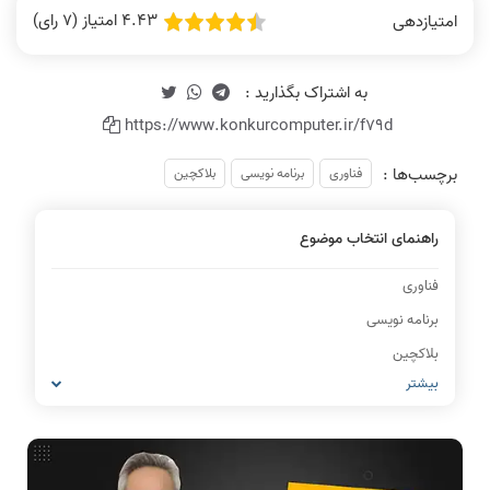
4.43 امتیاز (7 رای)
امتیازدهی
https://www.konkurcomputer.ir/f79d
برچسب‌ها :
فناوری
برنامه نویسی
بلاکچین
راهنمای انتخاب موضوع
فناوری
برنامه نویسی
بلاکچین
بیشتر
IT
شبکه های کامپیوتری
مشاغل رشته کامپیوتر
معماری کامپیوتر