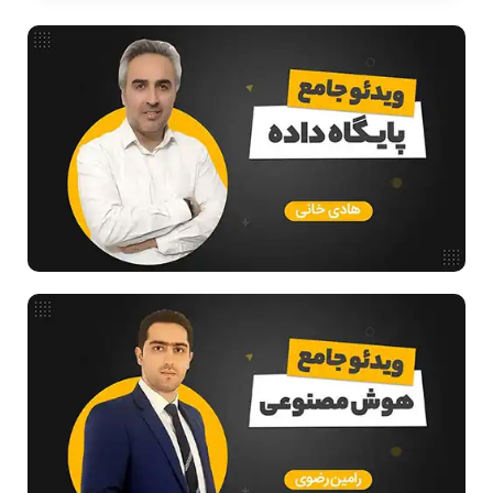
معماری کامپیوتر
ریاضیات گسسته
مدار منطقی
ساختمان داده
طراحی الگوریتم
هوش مصنوعی
فیلم حل سوال و تست
بررسی تخصصی قطعات کامپیوتر
آموزش تخصصی دروس رشته کامپیوتر و IT
فناوری
مقالات عمومی رشته کامپیوتر
آمادگی برای کنکور
دانشگاه ها
اخبار آزمون ها
نرم افزار