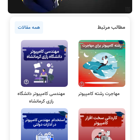
سخت افزار
روانشناسی کنکور
مطالب مرتبط
همه مقالات
دروس مهندسی کامپیوتر
برنامه نویسی
پایتون
سی شارپ
علم داده
مقاله نویسی
بلاکچین
مهاجرت رشته کامپیوتر
مهندسی کامپیوتر دانشگاه
پایگاه داده
رازی کرمانشاه
الکترونیک دیجیتال
سیستم عامل
نظریه زبانها
سیگنال و سیستمها