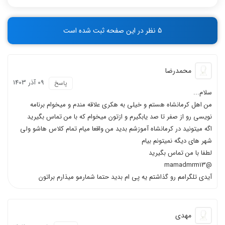
-
-
-
-
5 نظر در این صفحه ثبت شده است
-
-
محمدرضا
09 آذر 1403
پاسخ
سلام...
من اهل کرمانشاه هستم و خیلی به هکری علاقه مندم و میخوام برنامه
نویسی رو از صفر تا صد یابگیرم و ازتون میخوام که با من تماس بگیرید
اگه میتونید در کرمانشاه آموزشم بدید من واقعا میام تمام کلاس هاشو ولی
شهر های دیگه نمیتونم بیام
لطفا با من تماس بگیرید
@mamadmrm13
آیدی تلگرامم رو گذاشتم یه پی ام بدید حتما شمارمو میذارم براتون
مهدی