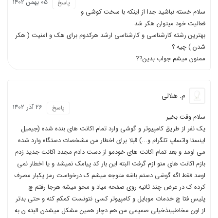
05 بهمن 1402
پاسخ
سلام خسته نباشید جدا از اینکه با سخت کوشی و
فعالیت خود میتوان هکر شد
بهترین رشته کارشناسی و کارشناسی ارشد هرکدوم برای هک و امنیت ( هکر
شدن ) چیه ؟
ممنون میشم جواب بدین??
م. هلالی
26 آذر 1402
پاسخ
سلام وقت بخیر
یک نفر از طریق کامپیوتر و گوشی وارد تمام اکانت های بنده شده (جیمیل
اینستا واتساپ تلگرام و...) قبلا برای اخطار من مشخصات دستگاه وارد شده
می اومد و بعد تمام اکانت های خودمو از دست دادم مجدد اکانت جدید زدم
بازم اکانت های منو ازم گرفت البته این بار کد پیامک نمیشد و یا اخطار نمی
اومد فقط اگه گوشی دستم باشه متوجه میشم ک درخواست رمز یکبار مصرف
کرده ک در عرض چند ثانیه روی صفحه میاد و محو میشه هرجا رفتم چ
پلیس فتا چ خدمات موبایل و کامپیوتر کسی نتونست کمکم کنه و حتی بدتر
از اون مخاطبینذخیلی صمیمی من هم دچار همین مشکل میشدن البته ن به