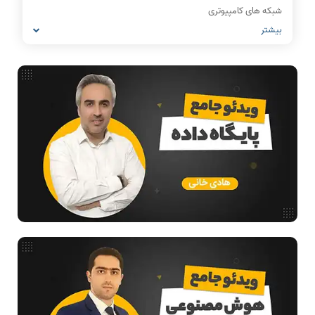
شبکه های کامپیوتری
بیشتر
مشاغل رشته کامپیوتر
معماری کامپیوتر
ریاضیات گسسته
مدار منطقی
ساختمان داده
طراحی الگوریتم
هوش مصنوعی
فیلم حل سوال و تست
بررسی تخصصی قطعات کامپیوتر
آموزش تخصصی دروس رشته کامپیوتر و IT
فناوری
مقالات عمومی رشته کامپیوتر
ادامه تحصیل در رشته کامپیوتر