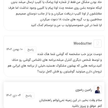
حاد بودن مشکل من فقط از شماره اونا پیامک یا کلیپ ارسال میشد بدون
اینکه متوجه بشن روی صفحه چت اونا پیام یا کلیپی وجود نداشت اما طرف
مقابلشون از اونا کلیپ دریافت میکردن و یا از جانب دوستای صمیمیم
مخاطبین رو ب گروه های مثبت 18 دعوت میکردن
ایا شما در این خصوصمیتوتید ب من و دوستام کمک کنید
Woodcutter
10 بهمن 1402
پاسخ
دوست عزیز خب مشخصه که گوشی شما هک شده
و توسط شخص دیگری کنترل میشه،برنامه های ناشناس گوشی رو حذف
کنید،برنامه هایی که بهشون مشکوک هستید،خیلی از برنامه های ایرانی هم
تروجان دارن.میتونید گوشیتون رو فلش کامل بزنید?
رامین رضوی
04 دی 1402
پاسخ
سلام وقت بخیر، در این زمینه نمی‌توانم راهنمایتان
کنم. موفق و پیروز باشید