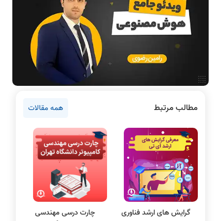
فناوری
آمادگی برای کنکور
دانشگاه ها
اخبار آزمون ها
نرم افزار
سخت افزار
روانشناسی کنکور
مطالب مرتبط
همه مقالات
دروس مهندسی کامپیوتر
برنامه نویسی
پایتون
سی شارپ
علم داده
مقاله نویسی
بلاکچین
گرایش‌ های ارشد فناوری
چارت درسی مهندسی
پایگاه داده