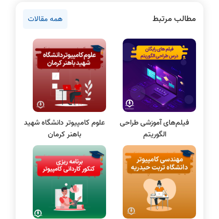
روانشناسی کنکور
مطالب مرتبط
همه مقالات
دروس مهندسی کامپیوتر
برنامه نویسی
پایتون
سی شارپ
علم داده
مقاله نویسی
بلاکچین
فیلم‌های آموزشی طراحی
علوم کامپیوتر دانشگاه شهید
پایگاه داده
الگوریتم
باهنر کرمان
الکترونیک دیجیتال
سیستم عامل
نظریه زبانها
سیگنال و سیستمها