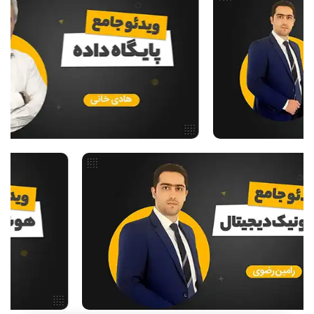
ریاضیات گسسته
مدار منطقی
ساختمان داده
طراحی الگوریتم
هوش مصنوعی
فیلم حل سوال و تست
بررسی تخصصی قطعات کامپیوتر
آموزش تخصصی دروس رشته کامپیوتر و IT
فناوری
مقالات عمومی رشته کامپیوتر
دانشگاه ها
اخبار آزمون ها
نرم افزار
سخت افزار