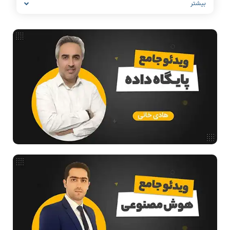
بیشتر
شبکه های کامپیوتری
مشاغل رشته کامپیوتر
معماری کامپیوتر
ریاضیات گسسته
مدار منطقی
ساختمان داده
طراحی الگوریتم
هوش مصنوعی
فیلم حل سوال و تست
بررسی تخصصی قطعات کامپیوتر
آموزش تخصصی دروس رشته کامپیوتر و IT
فناوری
ادامه تحصیل در رشته کامپیوتر
آمادگی برای کنکور
دانشگاه ها