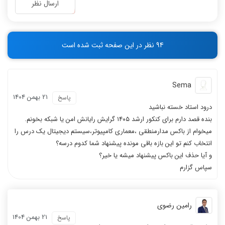
-
-
ارسال نظر
-
-
-
-
-
-
94 نظر در این صفحه ثبت شده است
-
-
Sema
21 بهمن 1404
پاسخ
درود استاد خسته نباشید
بنده قصد دارم برای کنکور ارشد ۱۴۰۵ گرایش رایانش امن یا شبکه بخونم.
میخوام از باکس مدارمنطقی ،معماری کامپیوتر،سیستم دیجیتال یک درس را
انتخاب کنم تو این بازه باقی مونده پیشنهاد شما کدوم درسه؟
و آیا حذف این باکس پیشنهاد میشه یا خیر؟
سپاس گزارم
رامین رضوی
21 بهمن 1404
پاسخ