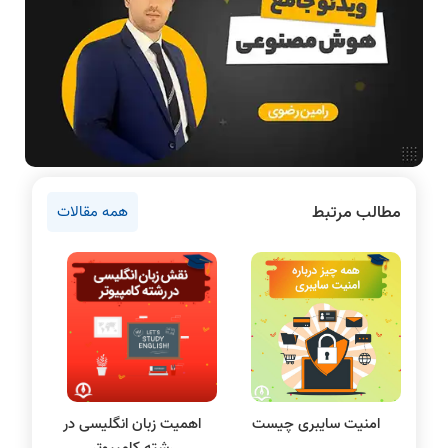
آمادگی برای کنکور
دانشگاه ها
اخبار آزمون ها
نرم افزار
سخت افزار
روانشناسی کنکور
مطالب مرتبط
همه مقالات
دروس مهندسی کامپیوتر
برنامه نویسی
پایتون
سی شارپ
علم داده
مقاله نویسی
بلاکچین
امنیت سایبری چیست
اهمیت زبان انگلیسی در
پایگاه داده