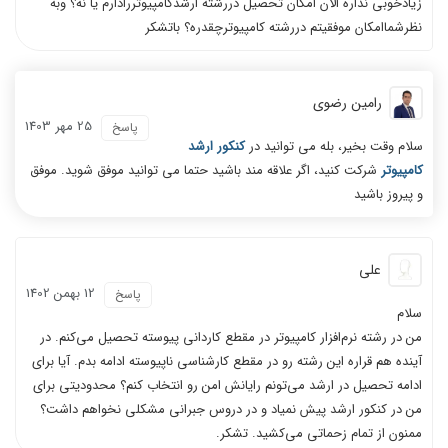
زیادخوبی نداره الان امکان تحصیل دررشته ارشدکامپیوتررادارم یا نه؟ وبه
نظرشماامکان موفقیتم دررشته کامپیوترچقدره؟ باتشکر
رامین رضوی
25 مهر 1403
پاسخ
سلام وقت بخیر، بله می توانید در
کنکور ارشد
کامپیوتر
شرکت کنید، اگر علاقه مند باشید حتما می توانید موفق شوید. موفق
و پیروز باشید
علی
12 بهمن 1402
پاسخ
سلام
من در رشته نرم‌افزار کامپیوتر در مقطع کاردانی پیوسته تحصیل می‌کنم. در
آینده هم قراره این رشته رو در مقطع کارشناسی ناپیوسته ادامه بدم. آیا برای
ادامه تحصیل در ارشد می‌تونم رایانش امن رو انتخاب کنم؟ محدودیتی برای
من در کنکور ارشد پیش نمیاد و در دروس جبرانی مشکلی نخواهم داشت؟
ممنون از تمام زحماتی می‌کشید. تشکر.