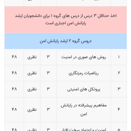
اخذ حداقل 3 درس از درس های گروه 1 برای دانشجویان ارشد
رایانش امن اجباری است
دروس گروه 2 ارشد رایانش امن
1
روش های صوری در امنیت
3
نظری
48
2
ریاضیات رمزنگاری
3
نظری
48
3
پروتکل های امنیتی
3
نظری
48
مفاهیم پیشرفته در رایانش
4
3
نظری
48
امن
5
امنیت و اعتماد سخت افزار
3
نظری
48