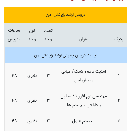
دروس ارشد رایانش امن
تعداد
نوع
ساعات
ردیف
عنوان
واحد
واحد
تدریس
لیست دروس جبرانی ارشد رایانش امن
امنیت داده و شبکه/ مبانی
1
3
نظری
48
رایانش امن
مهندسی نرم افزار 1 / تحلیل
2
3
نظری
48
و طراحی سیستم ها
3
سیستم عامل
3
نظری
48