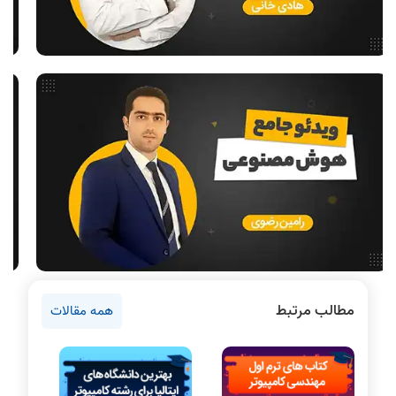
هوش مصنوعی
فیلم حل سوال و تست
بررسی تخصصی قطعات کامپیوتر
آموزش تخصصی دروس رشته کامپیوتر و IT
فناوری
آمادگی برای کنکور
دانشگاه ها
اخبار آزمون ها
نرم افزار
سخت افزار
روانشناسی کنکور
مطالب مرتبط
همه مقالات
دروس مهندسی کامپیوتر
برنامه نویسی
پایتون
سی شارپ