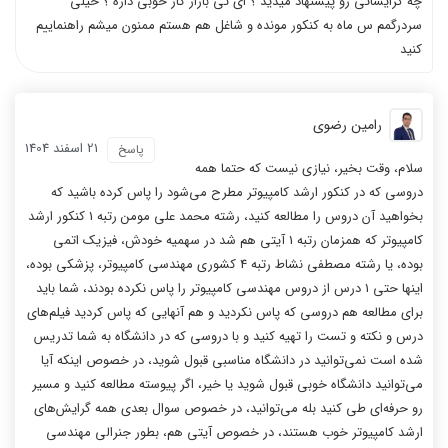
چه گرایشاتی رو پیشنهاد میدید ؟ ای تی بازار کار خوبی داره ؟ خیلی
سردرگمم س ماه به کنکور مونده و شاغل هم هستم ممنون میشم راهنماییم
کنید
رامین رضوی
21 اسفند 1404
پاسخ
سلام، وقت بخیر، نیازی نیست که حتما همه
دروسی که در کنکور ارشد کامپیوتر مطرح می‌شود را پاس کرده باشید که
بخواهید آن دروس را مطالعه کنید، رشته محمد علی مومن رتبه 1 کنکور ارشد
کامپیوتر که همزمان رتبه 1 آیتی هم شد در سهمیه خودش، فیزیک اتمی
بوده، یا رشته مصطفی نشاط رتبه 4 کشوری مهندسی کامپیوتر، پزشکی بوده،
اینها حتی 1 درس از دروس مهندسی کامپیوتر را پاس نکرده بودند، شما باید
برای مطالعه هم دروسی که پاس نکردید و هم آنهایی که پاس کردید فیلم‌های
درس و نکته و تست را تهیه کنید و با دروسی که در دانشگاه به شما تدریس
شده است نمی‌توانید در دانشگاه مناسبی قبول شوید، در خصوص اینکه آیا
می‌توانید دانشگاه خوبی قبول شوید یا خیر، اگر پیوسته مطالعه کنید و مسیر
رو حرفه‌ای طی کنید بله می‌توانید، در خصوص سوال بعدی همه گرایش‌های
ارشد کامپیوتر خوب هستند، در خصوص آیتی هم، بطور جنرالی مهندسی