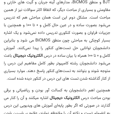
BJT و منطق BiCMOS، مدارهای آینه جریان و گیت های خازنی و
مقاومتی و بسیاری از مباحث دیگر، که اتفاقا اکثر سوالات نیز از همین
مباحث است. مشکل دوم این است همان مباحثی هم که تدریس
می‌شود بصورت ساده و در عین حال کامل و 0 تا 100 و همچنین با
جزییات فراوان و بصورت کنکوری تدریس داده نمی‌شود و یک اشاره
بسیار کوچکی به مباحثی چون منطق BiCMOS می شود و بنابراین
دانشجویان توانایی حل تست‌های کنکور را پیدا نمی‌کنند. آموزش
کامل و 0 تا 100 همراه با بیان ساده در درس
الکترونیک دیجیتال
باعث
می‌شود دانشجویان رشته کامپیوتر بطور کامل مفاهیم این درس را
متوجه شوند و بتوانند به تست‌های کنکور پاسخ دهند. موارد بسیاری
از کنار گذاشته شدن تست های این درس در کنکور دیده شده است.
همچنین اهم دانشجویان به کسالت آور بودن و ریاضیاتی و برقی
بودن مباحث درس
الکترونیک دیجیتال
اشاره میکنند و آن را کنار می
گذارند در صورتی که اگر بطور پایه‌ای آموزش های ویدیویی این درس
به انضمام تست و نکته آن را ملاحظه نمایند، علاوه بر شیرین شدن