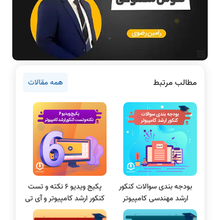
دانشگاه ها
اخبار آزمون ها
نرم افزار
سخت افزار
نظر رتبه 12 کنکور ارشد کامپیوتر 1401
نظر رتبه 24: خیلی کامل و جامع است
روانشناسی کنکور
مطالب مرتبط
همه مقالات
دروس مهندسی کامپیوتر
برنامه نویسی
پایتون
نظر رتبه 45: کیفیت فیلم ها خوب
سی شارپ
فیلم‌ها بی نظیر بود
بودن
علم داده
مقاله نویسی
بلاکچین
بودجه بندی سوالات کنکور
پکیج ویدیو 6 نکته و تست
پایگاه داده
ارشد مهندسی کامپیوتر
کنکور ارشد کامپیوتر و آی تی
الکترونیک دیجیتال
همه دروس عالی تدریس شده بودند
نیار نیست کتاب تهیه کنید
سیستم عامل