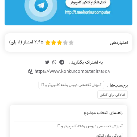
رتبه 9 :فیلم ها بی نقص بود
از پایه ضعیف تا شریف
2.95 امتیاز (11 رای)
امتیازدهی
نطر رتبه 10: کیفیت تدریس استاد
نظر رتبه 16: کیفیت تدریس خیلی عالی
رضوی خیلی خوبه
بود
https://www.konkurcomputer.ir/a6d8
برچسب‌ها :
آموزش تخصصی دروس رشته کامپیوتر و IT
آمادگی برای کنکور
نحوه انتقال دانش استاد رضوی بینظیر
جزوه کامل و ویدیوهای خیلی خوب
است
راهنمای انتخاب موضوع
آموزش تخصصی دروس رشته کامپیوتر و IT
آمادگی برای کنکور