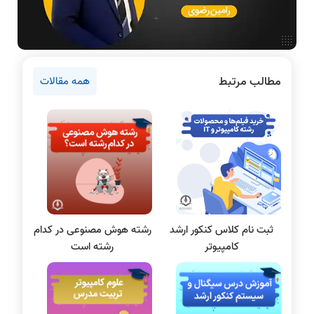
نرم افزار
سخت افزار
روانشناسی کنکور
مطالب مرتبط
همه مقالات
دروس مهندسی کامپیوتر
برنامه نویسی
پایتون
سی شارپ
علم داده
مقاله نویسی
بلاکچین
ثبت نام کلاس کنکور ارشد
رشته هوش مصنوعی در کدام
پایگاه داده
کامپیوتر
رشته است
الکترونیک دیجیتال
سیستم عامل
نظریه زبانها