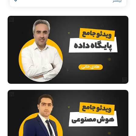
بیشتر
مشاغل رشته کامپیوتر
معماری کامپیوتر
ریاضیات گسسته
مدار منطقی
ساختمان داده
طراحی الگوریتم
هوش مصنوعی
فیلم حل سوال و تست
بررسی تخصصی قطعات کامپیوتر
آموزش تخصصی دروس رشته کامپیوتر و IT
فناوری
مقالات عمومی رشته کامپیوتر
آمادگی برای کنکور
دانشگاه ها
اخبار آزمون ها