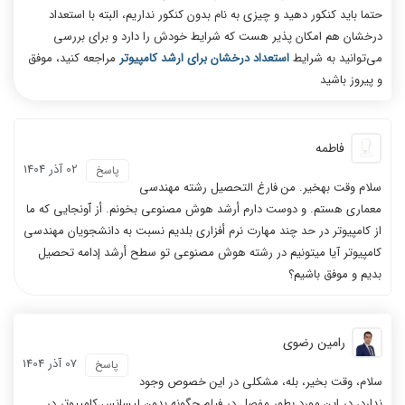
حتما باید کنکور دهید و چیزی به نام بدون کنکور نداریم، البته با استعداد
درخشان هم امکان پذیر هست که شرایط خودش را دارد و برای بررسی
می‌توانید به شرایط
استعداد درخشان برای ارشد کامپیوتر
مراجعه کنید، موفق
و پیروز باشید
فاطمه
02 آذر 1404
پاسخ
سلام وقت بهخیر. من فارغ التحصیل رشته مهندسی
معماری هستم. و دوست دارم أرشد هوش مصنوعی بخونم. أز ٱونجایی که ما
از کامپیوتر در حد چند مهارت نرم أفزاری بلدیم نسبت به دانشجویان مهندسی
کامپیوتر آیا میتونیم در رشته هوش مصنوعی تو سطح أرشد إدامه تحصیل
بدیم و موفق باشیم؟
رامین رضوی
07 آذر 1404
پاسخ
سلام، وقت بخیر، بله، مشکلی در این خصوص وجود
ندارد، در این مورد بطور مفصل در فیلم چگونه بدون لیسانس کامپیوتر در