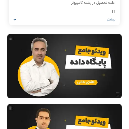
ادامه تحصیل در رشته کامپیوتر
IT
بیشتر
شبکه های کامپیوتری
مشاغل رشته کامپیوتر
معماری کامپیوتر
ریاضیات گسسته
مدار منطقی
ساختمان داده
طراحی الگوریتم
هوش مصنوعی
فیلم حل سوال و تست
بررسی تخصصی قطعات کامپیوتر
آموزش تخصصی دروس رشته کامپیوتر و IT
فناوری
آمادگی برای کنکور