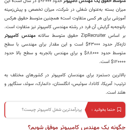
متوسط حقوق یک مهندس کامپیوتر
حدود 92000$ در سال است
؛
این
میزان بسته به‌‌عنوان شغلی در شرکت، میزان تخصص و پیش‌زمینه
آموزشی برای هر کسی متفاوت است
؛
همچنین متوسط حقوق هرکس
باتوجه‌به گرایش آن فرد در رشته مهندسی کامپیوتر نیز متفاوت است.
بر اساس ZipRecruiter حقوق متوسط سالانه
مهندس کامپیوتر
تازه‌کار حدود 43000$ است و این مقدار برای مهندسی با سطح
متوسط حدود 88000$ و برای مهندس باتجربه و سطح بالا حدود
120000$ است.
بالاترین دستمزد برای مهندسان کامپیوتر در کشورهای مختلف به
ترتیب: آمریکا، کانادا، سوئیس، انگلستان، دانمارک، سوئد، سنگاپور و
هلند است.
پردرآمدترین شغل کامپیوتر چیست؟
حتما بخوانید :
چگونه یک مهندس کامپیوتر موفق شویم؟