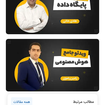
طراحی الگوریتم
هوش مصنوعی
فیلم حل سوال و تست
بررسی تخصصی قطعات کامپیوتر
آموزش تخصصی دروس رشته کامپیوتر و IT
فناوری
مقالات عمومی رشته کامپیوتر
آمادگی برای کنکور
دانشگاه ها
اخبار آزمون ها
نرم افزار
سخت افزار
روانشناسی کنکور
مطالب مرتبط
همه مقالات
دروس مهندسی کامپیوتر