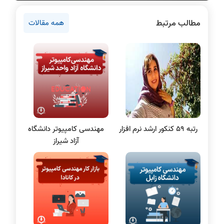
روانشناسی کنکور
مطالب مرتبط
همه مقالات
دروس مهندسی کامپیوتر
برنامه نویسی
پایتون
سی شارپ
علم داده
مقاله نویسی
بلاکچین
رتبه 59 کنکور ارشد نرم افزار
مهندسی کامپیوتر دانشگاه
پایگاه داده
آزاد شیراز
الکترونیک دیجیتال
سیستم عامل
نظریه زبانها
سیگنال و سیستمها