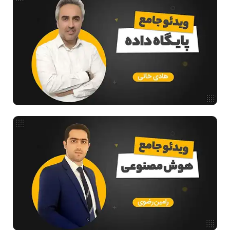
مدار منطقی
ساختمان داده
طراحی الگوریتم
هوش مصنوعی
فیلم حل سوال و تست
بررسی تخصصی قطعات کامپیوتر
آموزش تخصصی دروس رشته کامپیوتر و IT
فناوری
مقالات عمومی رشته کامپیوتر
آمادگی برای کنکور
دانشگاه ها
اخبار آزمون ها
نرم افزار
سخت افزار