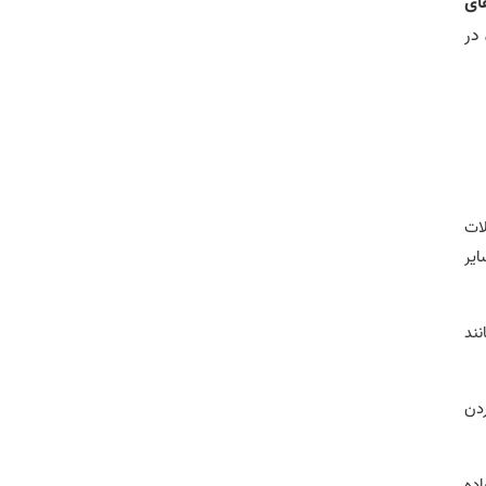
ای
در
لات
ایر
نند
ردن
اده