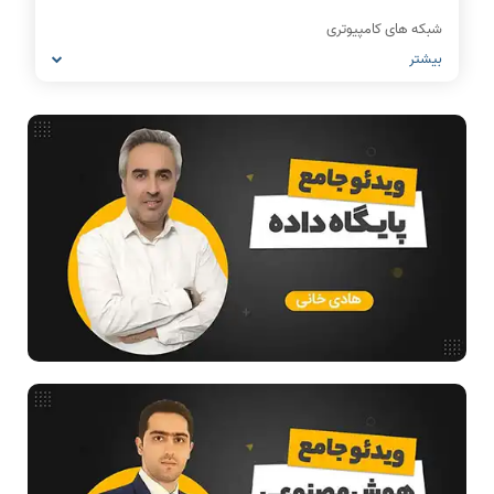
شبکه های کامپیوتری
بیشتر
مشاغل رشته کامپیوتر
معماری کامپیوتر
ریاضیات گسسته
مدار منطقی
ساختمان داده
طراحی الگوریتم
هوش مصنوعی
فیلم حل سوال و تست
بررسی تخصصی قطعات کامپیوتر
آموزش تخصصی دروس رشته کامپیوتر و IT
فناوری
مقالات عمومی رشته کامپیوتر
ادامه تحصیل در رشته کامپیوتر