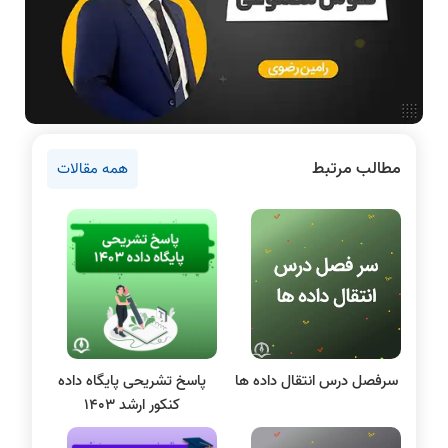
آمادگی برای کنکور
دانشگاه ها
اخبار آزمون ها
نرم افزار
سخت افزار
مطالب مرتبط
همه مقالات
روانشناسی کنکور
برنامه نویسی
پایتون
سی شارپ
علم داده
مقاله نویسی
بلاکچین
سرفصل درس انتقال داده ها
پاسخ تشریحی پایگاه داده
پایگاه داده
کنکور ارشد ۱۴۰۳
الکترونیک دیجیتال
سیستم عامل