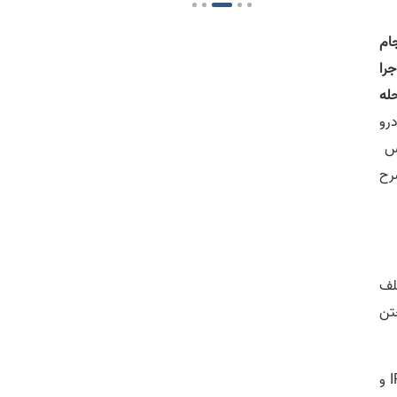
ام
جرا
له
خودرو
رس
رح
لف
ختن
فرض کنید در پردازنده‌ای به شکل زیر عملیات اجرای دستور در 5 مرحله انجام شود. این پنج مرحله عبارتند از: IF، ID، EX، MEM و