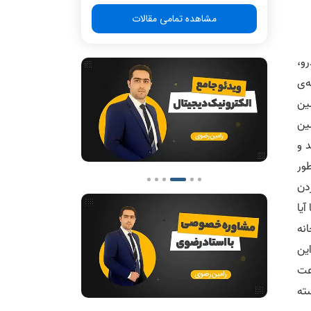
مشاهده تمامی مقالات
و،
ه‌ی
و (ماشین
لین
 ساعت) طول بکشد و
شود و همینطور
ردن
اما آیا
نه
ین
به ساخت خودروی دیگری نکند؟ در این صورت پس از 10 ساعت
ارخانه توانسته