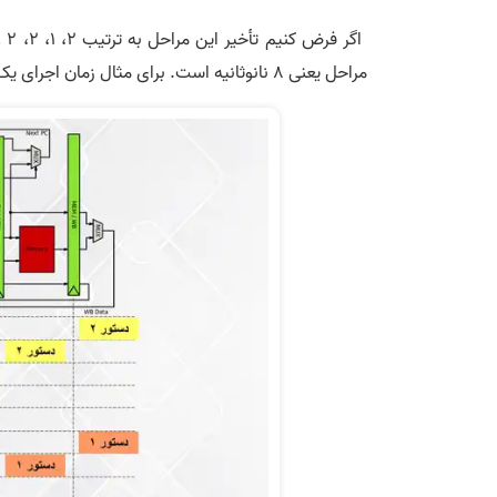
مراحل یعنی 8 نانوثانيه است. برای مثال زمان اجرای یک برنامه نمونه با سه دستور برابر است با: 24 = 8 × 3.