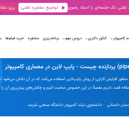
توضیح مشاوره تلفنی
 تلفنی تک جلسه‌ای با استاد رضوی
رزرو مشاو
م کامپیوتر
کنکور دکتری
دروس مهم
برنامه‌‌ریزی
مشاوره
خرید فیلم‌ها
ب
پایپ لاین (Pipeline) چیست؟
دازنده‌ها (CPU) به منظور افزايش کارايي از روش پایپ‌لاین استفاده می‌کنند که در آن تلاش
 مقاله قصد داریم مفصلاً در این خصوص صحبت کنیم و چالش‌های پیش‌روی آن را م
سان داستانی - دانشجوی ارشد کامپیوتر دانشگاه صنعتی شریف