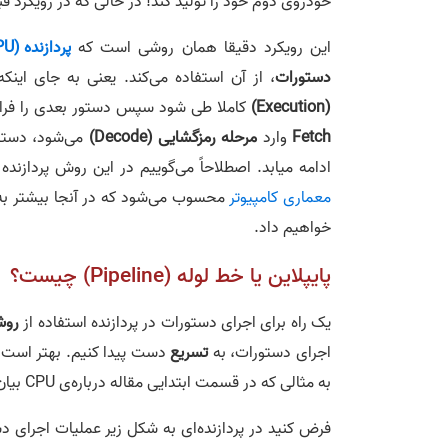
خودروی دوم خود را تولید کند! در حالی که در رویکرد قبلی (آنچه در ش
این رویکرد دقیقا همان روشی است که
پردازنده (CPU)
دستورات
، از آن استفاده می‌کند. یعنی به جای این
(Execution)
کاملا طی شود سپس دستور بعدی را فراخو
Fetch
وارد
مرحله رمزگشایی (Decode)
ادامه میابد. اصطلاحاً می‌گوییم در این روش پردازنده 
معماری کامپیوتر
محسوب می‌شود که در آنجا بیشتر به 
خواهیم داد.
پایپلاین یا خط لوله (Pipeline) چیست؟
یک راه برای اجرای دستورات در پردازنده استفاده از
روش
اجرای دستورات، به
تسریع
دست پیدا کنیم. بهتر است ب
به مثالی که در قسمت ابتدایی مقاله درباره‌ی CPU بیان کردیم، به صورت جزیی‌تر توضیح دهیم.