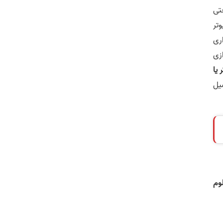
تی
وتر
ری
زی
 یا
یل
لوم