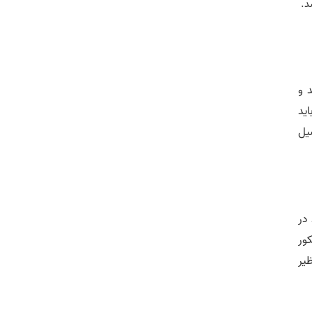
د.
 و
اید
یل
در
کور
یر