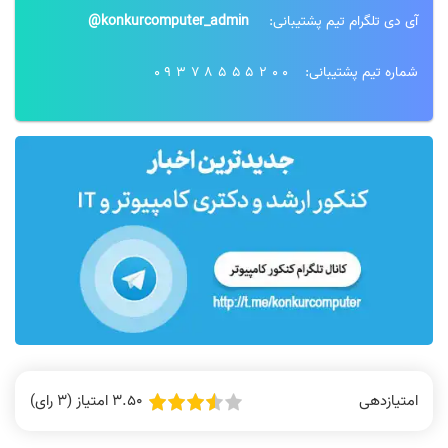
آی دی تلگرام تیم پشتیبانی:
konkurcomputer_admin@
شماره تیم پشتیبانی:
09378555200
3.50 امتیاز (3 رای)
امتیازدهی