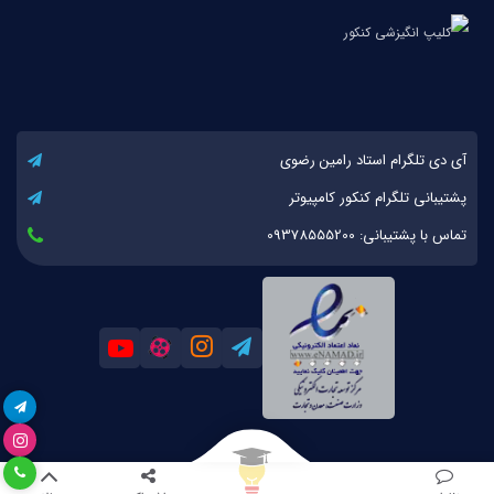
آی دی تلگرام استاد رامین رضوی
پشتیبانی تلگرام کنکور کامپیوتر
تماس با پشتیبانی: 09378555200
کلیه حقوق مادی و معنوی این اثر برای کنکور کامپیوتر محفوظ است. 1393-1404