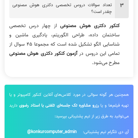
تعداد سوالات دروس تخصصی دکتری هوش مصنوعی
چقدر است؟
کنکور دکتری هوش مصنوعی
از چهار درس تخصصی
رتبه 9 :فیلم ها بی نقص بود
ساختمان داده، طراحی الگوریتم، یادگیری ماشین و
از پایه ضعیف تا شریف
شناسایی الگو تشکیل شده است که مجموعا 45 سوال از
تمامی این دروس در
آزمون کنکور دکتری هوش مصنوعی
مطرح می‌شود.
نطر رتبه 10: کیفیت تدریس استاد
نظر رتبه 16: کیفیت تدریس خیلی عالی
رضوی خیلی خوبه
بود
همچنین هر گونه سوالی در مورد کلاس‌های آنلاین کنکور کامپیوتر و یا
تهیه فیلم‌ها و یا
رزرو مشاوره تک جلسه‌ای تلفنی با استاد رضوی
دارید
می‌توانید به طرق زیر از تیم پشتیبانی بپرسید:
آی دی تلگرام تیم پشتیبانی:
konkurcomputer_admin@
نحوه انتقال دانش استاد رضوی بینظیر
جزوه کامل و ویدیوهای خیلی خوب