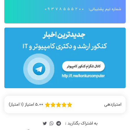
است
شماره تیم پشتیبانی:
09378555200
ویدیوها خیلی جامع و کامل بودند
واقعا تدریس اساتید عالی بودند
نظر رتبه 2: معماری کامپیوتر و منطقی
نظر رتبه 8 کنکور 1400
100 زدم
5.00 امتیاز (1 امتیاز)
امتیازدهی