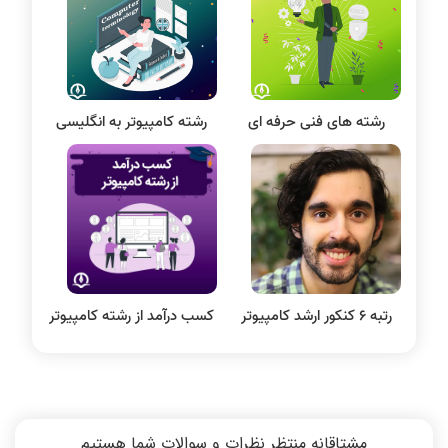
سی شارپ
علم داده
مقاله نویسی
بلاکچین
فیلم‌ درس و تست کافیست
تدریس زیبا و بیان شیوا
رشته های فنی حرفه ای
رشته کامپیوتر به انگلیسی
پایگاه داده
الکترونیک دیجیتال
سیستم عامل
نظریه زبانها
سیگنال و سیستمها
کیفیت و نحوه تدریس و قدرت بیان
فیلم های استاد رضوی از همه نظر
اساتید از همه نظر خوب بود
عالی بودند
رتبه 6 کنکور ارشد کامپیوتر
کسب درآمد از رشته کامپیوتر
خیلی راضی بودم درسها خیلی عمیق
از همه دروس خیلی راضی بودم
تدریس میشد
مشتاقانه منتظر نظرات و سوالات شما هستیم