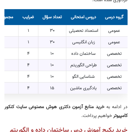
گردآوری شده است:
گروه درسی
دروس امتحانی
تعداد سؤال
ضرایب
مجموع ت
عمومی
استعداد تحصیلی
30
1
60 س
عمومی
زبان انگلیسی
30
1
60 س
تخصصی
ساختمان داده
10
4
45 س
تخصصی
طراحی الگوریتم
10
4
45 س
تخصصی
شناسایی الگو
10
4
45 س
تخصصی
یادگیری ماشین
15
4
45 س
در ادامه به
خرید منابع آزمون دکتری هوش مصنوعی سایت کنکور
کامپیوتر
خواهیم پرداخت.
خرید پکیج آموزش درس ساختمان داده و الگوریتم