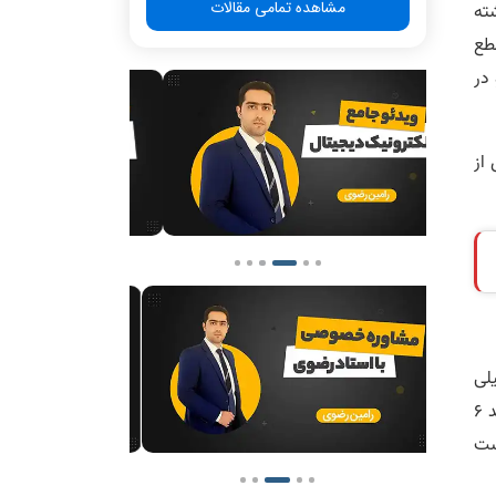
مشاهده تمامی مقالات
شته
طع
در
از
لی
تشکیل شده است و دانشجویان موظف به پاس کردن 32 واحد تحصیلی (بدون احتساب دروس جبرانی) هستند. از این 32 واحد 6
 است