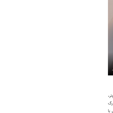
ر،
رگ
با