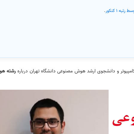
 1 کنکور
.
رشته ه