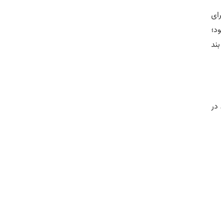
رای
ود؛
ین بند
در