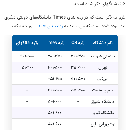
QS، شانگهای ذکر شده است.
لازم به ذکر است که در رده بندی Times دانشگاه‌های دولتی دیگری
نیز آورده شده است که می‌توانید به
رده بندی Times
مراجعه کنید.
نام دانشگاه
رتبه QS
رتبه Times
رتبه شانگهای
صنعتی شریف
301-350
301-350
401-500
تهران
351-400
401-500
151-200
امیرکبیر
501-550
351-400
-
علم و صنعت
551-600
401-500
-
دانشگاه شیراز
-
501-600
-
دانشگاه تبریز
-
501-600
-
نوشیروانی بابل
-
501-600
-