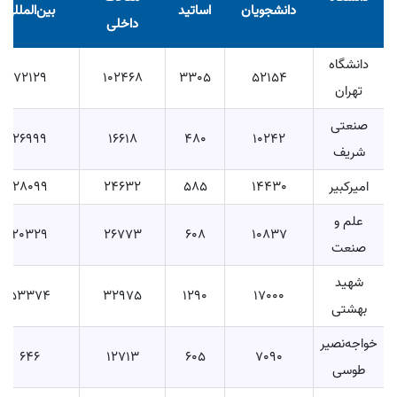
دانشجویان
اساتید
بین‌المللی
داخلی
دانشگاه
72129
102468
3305
52154
تهران
صنعتی
26999
16618
480
10242
شریف
امیرکبیر
14430
585
24632
28099
علم و
20329
26773
608
10837
صنعت
شهید
53374
32975
1290
17000
بهشتی
خواجه‌نصیر
646
12713
605
7090
طوسی