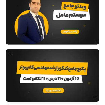
مدار منطقی
ساختمان داده
طراحی الگوریتم
هوش مصنوعی
فیلم حل سوال و تست
بررسی تخصصی قطعات کامپیوتر
آموزش تخصصی دروس رشته کامپیوتر و IT
فناوری
مقالات عمومی رشته کامپیوتر
ادامه تحصیل در رشته کامپیوتر
آمادگی برای کنکور
دانشگاه ها
اخبار آزمون ها
نرم افزار
سخت افزار