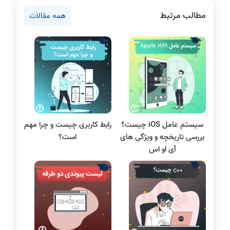
مطالب مرتبط
همه مقالات
روانشناسی کنکور
دروس مهندسی کامپیوتر
پایتون
سی شارپ
علم داده
مقاله نویسی
بلاکچین
سیستم عامل iOS چیست؟
رابط کاربری چیست و چرا مهم
پایگاه داده
بررسی تاریخچه و ویژگی های
است؟
الکترونیک دیجیتال
آی او اس
سیستم عامل
نظریه زبانها
سیگنال و سیستمها