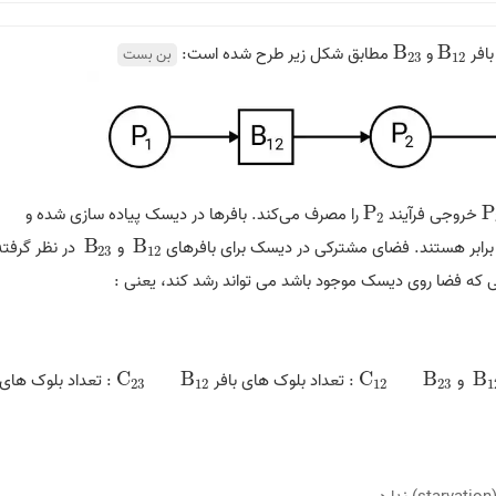
بافر
B
و
B
مطابق شکل زیر طرح شده است:
B
23
B
12
بن بست
23
12
P
خروجی فرآیند
P
را مصرف می‌کند. بافرها در دیسک پیاده سازی شده و
P
2
P
2
ازه برابر هستند. فضای مشترکی در دیسک برای بافرهای
B
و
B
در نظر گرفته
B
23
B
12
23
12
نی که فضا روی دیسک موجود باشد می تواند رشد کند، یعنی :
B
و
B
C
: تعداد بلوک های بافر
B
C
: تعداد بلوک های
C
23
B
12
C
12
B
23
B
1
23
12
12
23
1