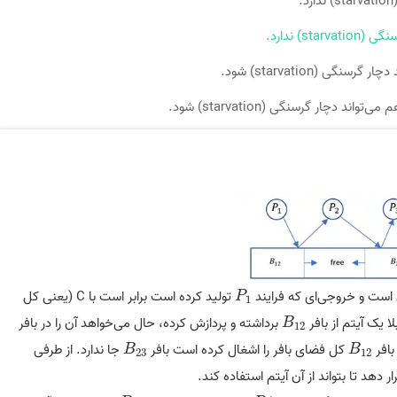
) ندارد.
ی (starvation) شود.
 دچار گرسنگی (starvation) شود.
است و خروجی‌ای که فرایند
تولید کرده است برابر است با C (یعنی کل
P
1
P
1
ا یک آیتم از بافر
برداشته و پردازش کرده، حال می‌خواهد آن را در بافر
B
12
B
12
بافر
کل فضای بافر را اشغال کرده است بافر
جا ندارد. از طرفی
B
23
B
12
B
B
23
12
ر دهد تا بتواند از آن آیتم استفاده کند.