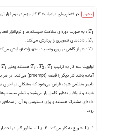
در فضاپیمای «راه‌­یاب» 3 کار مهم در نرم­‌افزار آن تعبیه شده است که عبارتند از:
دشوار
: به صورت دوره‌ای سلامت سیستم‌ها و نرم‌­افزار فضاپ
T
1
T
1
: داده‌های تصویری را پردازش می‌­کند.
T
2
T
2
: هر از گاهی بر روی وضعیت تجهیزات آزمایش می­‌کن
T
3
T
3
اولویت سه کار به ترتیب
,
,
هستند یعنی
ب
T
1
T
3
T
2
T
1
T
T
T
T
1
3
2
1
آماده باشد کار دیگر را قبضه (preempt) می­‌کند. در هر بار اجرای
تایمر منقضی شود، فرض می‌­شود که مشکلی در اجرای نرم‌­
شوند و نرم­‌افزار به‌طور کامل بار می­‌شود و تمام سیستم‌
رود.
1-
T
شروع به کار می‌کند. 2-
T
سمافور S را در اختیار می‌گیرد و وارد ناحیه بحرانی می‌شود. 3-
T
3
T
3
3
3