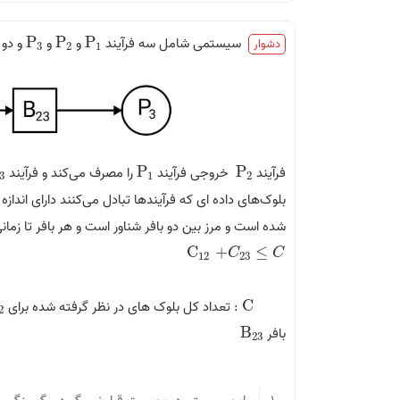
سیستمی شامل سه فرآیند
P
و
P
و
P
و دو 
P
3
P
2
P
1
دشوار
3
2
1
فرآیند
P
خروجی فرآیند
P
را مصرف می‌کند و فرآیند
3
P
1
P
2
3
1
2
بلوک‌های داده ای که فرآیندها تبادل می‌کنند دارای اند
شده است و مرز بین دو بافر شناور است و هر بافر تا زما
C
+
≤
C
12
+
C
23
≤
C
C
C
12
23
C
: تعداد کل بلوک های در نظر گرفته شده برای
2
C
2
بافر
B
B
23
23