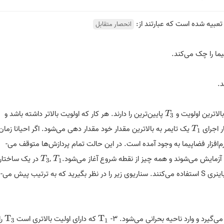
انحصار متقابل
یما را چک می‌کند.
د.
الاترین اولویت و
پایین‌ترین را دارند. هر کار که اولویت بالاتر داشته باشد و
T
3
T
3
یک تایمر به بالاترین مقدار خود مقدار دهی می­­‌شود. اگر احیانا زمان
T
1
T
1
افزار فضاپیما به وجود آمده است. در این حالت تمام پردازش‌ها متوقف می‌­
ها آزمایش می­‌شوند و همه چیز از نقطه شروع آغاز می‌­شود.
,
در یک ساختار
T
3
T
1
T
T
3
1
داده‌­ای مشترک هستند و برای دسترسی به آن از سمافور باینری S استفاده می­‌کنند. سناریوی زیر را در نظر بگیرید که به ترتیب پیش می‌­
T
که دارای اولیت بالاتری است
T
را
T
3
T
1
3
1