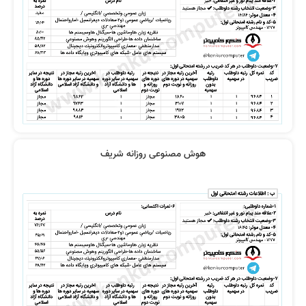
فیلم ها خیلی قابل فهم و روان است
نظر رتبه 68 کنکور ارشد آیتی 1403
هوش مصنوعی روزانه شریف
رتبه 9 :فیلم ها بی نقص بود
از پایه ضعیف تا شریف