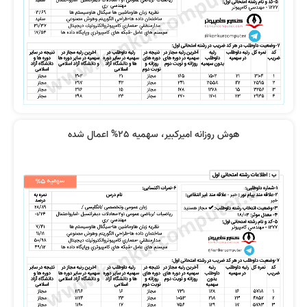
نظر رتبه 67 کنکور 1400
نظر رتبه 50 کنکور 1400
هوش روزانه امیرکبیر، سهمیه 25% اعمال شده
نظر مرتضی اکبری
نظر ریحانه حسین زاده
تاثیر منابع خوب
نظر رتبه 113 کنکور 1400