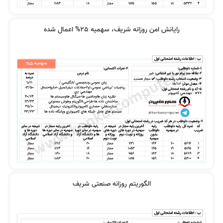
رایانش امن روزانه شریف، سهمیه 25% اعمال شده
نظر سامان حسینی
تفاوت منابع مناسب
نظر رتبه 32 کنکور 1400
کیفیت بالا تدریس
الگوریتم روزانه صنعتی شریف
نظر شیوا رضازاد
از روی مراجع نخوانید