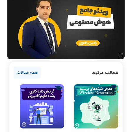
فناوری
آمادگی برای کنکور
دانشگاه ها
اخبار آزمون ها
نرم افزار
سخت افزار
روانشناسی کنکور
مطالب مرتبط
همه مقالات
دروس مهندسی کامپیوتر
برنامه نویسی
پایتون
سی شارپ
علم داده
مقاله نویسی
بلاکچین