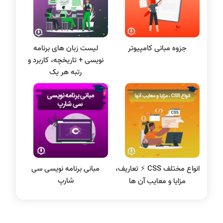
علم داده
مقاله نویسی
بلاکچین
جزوه مبانی کامپیوتر
لیست زبان های برنامه
پایگاه داده
نویسی + تاریخچه، کاربرد و
الکترونیک دیجیتال
رتبه هر یک
سیستم عامل
نظریه زبانها
سیگنال و سیستمها
انواع مختلف CSS ⚡️ تعاریف،
مبانی برنامه‌ نویسی سی
شارپ
مزایا و معایب آن ها