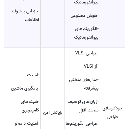
بیوانفورماتیک
-بازیابی پیشرفته
-هوش مصنوعی
اطلاعات
-الگوریتم‌های
بیوانفورماتیک
-طراحی VLSI
-آز VLSI
-امنیت
-مدارهای منطقی
پیشرفته
-یادگیری ماشین
-زبان‌های توصیف
-شبکه‌های
خودکارسازی
سخت افزار
کامپیوتری
رایانش امن
طراحی
-طراحی الگوریتم‌ها
-امنیت داده و