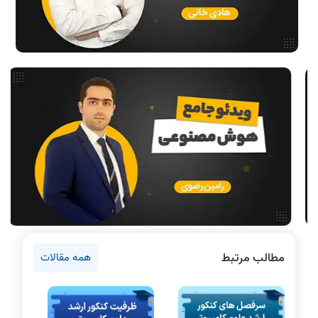
هوش مصنوعی
فیلم حل سوال و تست
بررسی تخصصی قطعات کامپیوتر
آموزش تخصصی دروس رشته کامپیوتر و IT
فناوری
آمادگی برای کنکور
دانشگاه ها
اخبار آزمون ها
نرم افزار
سخت افزار
روانشناسی کنکور
مطالب مرتبط
همه مقالات
دروس مهندسی کامپیوتر
برنامه نویسی
پایتون