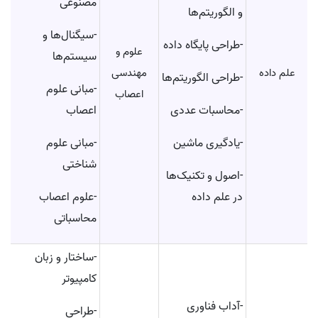
مصنوعی
و الگوریتم‌ها
-سیگنال‌ها و
-طراحی پایگاه داده
علوم و
سیستم‌ها
علم داده
مهندسی
-طراحی الگوریتم‌ها
-مبانی علوم
اعصاب
-محاسبات عددی
اعصاب
-یادگیری ماشین
-مبانی علوم
شناختی
-اصول و تکنیک‌ها
در علم داده
-علوم اعصاب
محاسباتی
-ساختار و زبان
کامپیوتر
-آداب فناوری
-طراحی