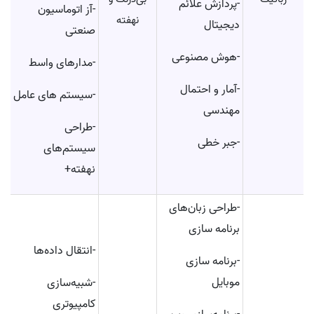
-پردازش علائم
-آز اتوماسیون
نهفته
دیجیتال
صنعتی
-هوش مصنوعی
-مدارهای واسط
-آمار و احتمال
-سیستم های عامل
مهندسی
-طراحی
-جبر خطی
سیستم‌های
نهفته+
-طراحی زبان‌های
برنامه سازی
-انتقال داده‌ها
-برنامه سازی
موبایل
-شبیه‌سازی
کامپیوتری