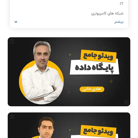
IT
شبکه های کامپیوتری
بیشتر
مشاغل رشته کامپیوتر
معماری کامپیوتر
ریاضیات گسسته
مدار منطقی
ساختمان داده
طراحی الگوریتم
هوش مصنوعی
فیلم حل سوال و تست
بررسی تخصصی قطعات کامپیوتر
آموزش تخصصی دروس رشته کامپیوتر و IT
فناوری
مقالات عمومی رشته کامپیوتر
آمادگی برای کنکور