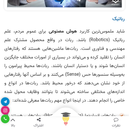
رباتیک
شاید ملموس‌ترین کاربرد
هوش مصنوعی
برای عموم مردم، علم
رباتیک (Robotics) باشد. ربات در واقع محصول مشترک علم
مهندسی و فناوری است. ربات‌ها ماشین‌هایی هستند که رفتارهای
انسان را تقلید کرده و می‌تواند در بسیاری از امورات مختلف جایگزین
انسان‌ها شوند و یا دستیار انسان باشند. ربات‌ها محیط پیرامون را
به‌وسیله سنسورها حس (Sense) می‌کنند و بر اساس آنها رفتارهایی
از خود نشان می‌دهند که درخور محیط باشد. ربات‌ها در انواع و
اندازه‌های مختلفی ساخته می‌شوند تا بتوانند وظایف محول شده
خاصی را انجام دهند. در اینجا انواع مهم ربات‌ها معرفی شده‌اند:
ربات‌های انسان‌نما (Humanoid Robots): ربات‌هایی هستند که
شبیه به انسان ساخته شده‌اند و کارهای انسان را تقلید می‌کنند. این
نظرات
اشتراک
بالا