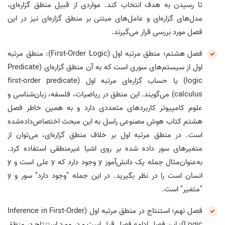
تا رسیدن به هدف انتخاب کند. مواردی از قبیل منطق گزاره‌ای،
مدل‌های گزاره‌ای و عامل‌های مبتنی بر منطق گزاره‌ای نیز در این
فصل مورد بررسی قرار می‌گیرند.
فصل هشتم؛ منطق مرتبه اول (First-Order Logic): منطق مرتبه
اول از سیستم‌های سوری است که به آن منطق گزاره‌ای (Predicate
logic) یا حساب گزاره‌ای مرتبه اول (first-order predicate
calculus) می‌گویند. این منطق در ریاضیات، فلسفه، زبان‌شناسی و
علوم کامپیوتر کاربردهای متعددی دارد و به همین خاطر فصل
هشتم کتاب هوش مصنوعی راسل به این مبحث اختصاص‌داده‌شده
است. در منطق مرتبه اول بر خلاف منطق گزاره‌ای، می‌توان از
متغیرهای سور داده شده بر روی اشیا غیرمنطقی استفاده کرد.
به‌عنوان‌مثال جمله یک دانش‌آموز y وجود دارد که y علی است و y
انسان است را در نظر بگیرید. در این جمله "وجود دارد" سور و y
"متغیر" است.
فصل نهم؛ استنتاج در منطق مرتبه اول (Inference in First-Order
Logic): این فصل ادامه فصل قبل است و در مورد استنتاج در منطق