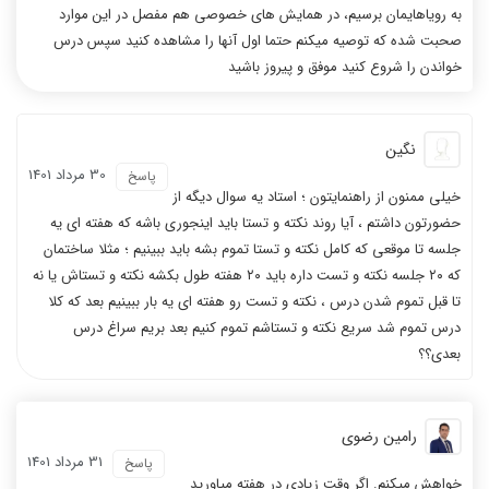
به رویاهایمان برسیم، در همایش های خصوصی هم مفصل در این موارد
صحبت شده که توصیه میکنم حتما اول آنها را مشاهده کنید سپس درس
خواندن را شروع کنید موفق و پیروز باشید
نگین
30 مرداد 1401
پاسخ
خیلی ممنون از راهنمایتون ؛ استاد یه سوال دیگه از
حضورتون داشتم ، آیا روند نکته و تستا باید اینجوری باشه که هفته ای یه
جلسه تا موقعی که کامل نکته و تستا تموم بشه باید ببینیم ؛ مثلا ساختمان
که ۲۰ جلسه نکته و تست داره باید ۲۰ هفته طول بکشه نکته و تستاش یا نه
تا قبل تموم شدن درس ، نکته و تست رو هفته ای یه بار ببینیم بعد که کلا
درس تموم شد سریع نکته و تستاشم تموم کنیم بعد بریم سراغ درس
بعدی؟؟
رامین رضوی
31 مرداد 1401
پاسخ
خواهش میکنم. اگر وقت زیادی در هفته میاورید