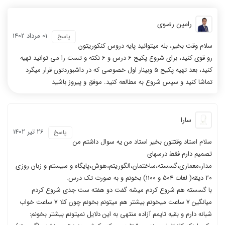
رامین رضوی
01 مرداد 1402
پاسخ
سلام وقت بخیر، بله میتوانید پایه دروس کنکوریتون
رو قوی کنید، برای شروع پکیج 6 درس و 6 نکته و تست را می توانید تهیه
کنید، بعد تهیه پکیج 5 وبینار اول خصوصی که در داشبوردتون قرار میگرد
تماشا کنید و سپس شروع به مطالعه کنید. موفق و پیروز باشید
سارا
26 تیر 1402
پاسخ
سلام استاد وقتتون بخیر استاد من یه سوال داشتم من
تصمیم دارم فقط درسهای
مدار،معماری،گسسته،ساختمان،الگوریتم،هوش،پایگاه و سیستم و زبان روزی
20 دیقه( لغات 504 و 1100) بخونم و به صورت تک درس.
با گسسته هم شروع کردم میشه گفت دو هفته ست جدی شروع کردم
میانگین 7 ساعت میخونم بیشتر هم میتونم بخونم چون کلا 7 ساعت خواب
شبانه دارم و بقیه تایمم آزاده منتهی به این دلایل نمیتونم بیشتر بخونم: