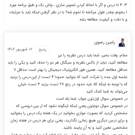
3- 4 تا درس و اگر با لحاظ کردن تصویر سازی ، واش بک و طبق برنامه مورد
1 بخونم چقدر طول میکشه تا تموم شه؟ با در نظر گرفتن اینکه باید با جزئیات
و با دقت و کیفیت مطالعه بشه
رامین رضوی
02 شهریور 1402
پاسخ
سلام، وقت بخیر، شما باید درس نظریه را نیز
مطالعه کنید، نباید از باکس نظریه و سیگنال هر دو را حذف کنید و یکی را باید
حداقل مطالعه کنید، همین طور الکترونیک دیجیتال را بهتر است حداقل 7
جلسه اول بنده را شرکت کنید که بتوانید حدودا 4 تست از این درس را بزنید
که با توجه به اینکه کلا باید حدود در رنج 27 تست بزنید 4 تست خیلی
می‌تواند به شما کمک کنید.
در خصوص سوال اول‌تون جواب شما بله است.
در خصوص سوال دوم‌تون یعنی اینکه اینگونه نشود که از بین دروسی که
مشخص کردید که بصورت موازی بخوانید در یک هفته یک درس را بخوانید
و برای درس دیگری هیچ زمانی نگذارید، یعنی برای هر درس در هفته زمان
مشخصی معین کنید و به آن پایبند باشید.
در خصوص سوال آخرتون زمان دقیقی نمیشه اعلام کرد و این موارد به هوش،