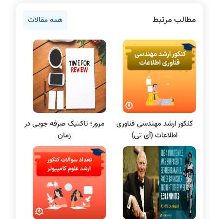
سخت افزار
مطالب مرتبط
همه مقالات
دروس مهندسی کامپیوتر
برنامه نویسی
پایتون
سی شارپ
علم داده
مقاله نویسی
بلاکچین
کنکور ارشد مهندسی فناوری
مرور؛ تاکتیک صرفه جویی در
پایگاه داده
اطلاعات (آی تی)
زمان
الکترونیک دیجیتال
سیستم عامل
نظریه زبانها
سیگنال و سیستمها