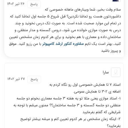
26 تیر 1402
پاسخ
سلام وقت بخیر، شما وبینارهای ماهانه خصوصی که
داشبوردتون هست رو تماشا نکردین؟ قبل شروع 5 جلسه اول تماشا کنید که
در تمام این موارد صحبت شده است. به صورت تک درس نخونید و چند
درس به صورت موازی خوانده می شود، دروس گسسته و مدار منطقی و
ساختمان داده و معماری با هم بخونید و برای هر کدوم زمان مشخص تعیین
کنید، بهتر است یک تایم
مشاوره کنکور ارشد کامپیوتر
با من رزرو کنید. موفق
و پیروز باشید
سارا
27 تیر 1402
پاسخ
استاد 7 تا همایش خصوصی اول رو نگاه کردم به
اضافه ی 2-3 تا همایش عمومی.
1- استاد موازی یعنی مثلا تو یه هفته 3 جلسه معماری بخونم دو جلسه
منطقی دو جلسه گسسته و 3 جلسه ساختمان؟؟ ممنون میشم با توجه به
شرایطی که گفتم بفرمایید
2- اینکه زمان مشخص بر هر کدوم تعیین کنم و میشه بیشتر توضیح
بفرمایید؟