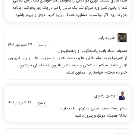
حتما نیازی نیست روزی دو درس را بخوانید، اگر خواندن یک درس کارایی
شما را پایین نمی‌آورد می‌توانید یک درس را نیز در یک روز بخوانید. برنامه
بدی ندارید. اگر توانستید مشاوره هفتگی رزرو کنید. موفق و پیروز باشید
علی بابایی
24 شهریور 1401
پاسخ
ممنونم استاد بابت پاسخگویی و راهنماییتون
از همینجا بابت تمام تلاش ها و زحمت هاتون و تدریس عالی و بی نظیرتون
ازتون تشکر میکنم...سلامتی و موفقیت روزافزون از خدا برای خودتون و
خانواده محترم خواستارم...ممنون استاد
رامین رضوی
26 شهریور 1401
پاسخ
سلام. وقت بخیر. خیلی ممنونم. لطف دارید،
انشالا همیشه موفق و پیروز باشید