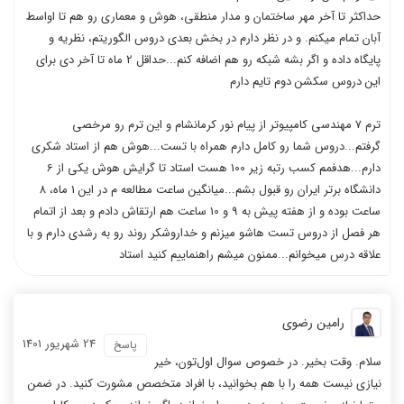
حداکثر تا آخر مهر ساختمان و مدار منطقی، هوش و معماری رو هم تا اواسط
آبان تمام میکنم. و در نظر دارم در بخش بعدی دروس الگوریتم، نظریه و
پایگاه داده و اگر بشه شبکه رو هم اضافه کنم...حداقل 2 ماه تا آخر دی برای
این دروس سکشن دوم تایم دارم
ترم 7 مهندسی کامپیوتر از پیام نور کرمانشام و این ترم رو مرخصی
گرفتم...دروس شما رو کامل دارم همراه با تست...هوش هم از استاد شکری
دارم...هدفمم کسب رتبه زیر 100 هست استاد تا گرایش هوش یکی از 6
دانشگاه برتر ایران رو قبول بشم...میانگین ساعت مطالعه م در این 1 ماه، 8
ساعت بوده و از هفته پیش به 9 و 10 ساعت هم ارتقاش دادم و بعد از اتمام
هر فصل از دروس تست هاشو میزنم و خداروشکر روند رو به رشدی دارم و با
علاقه درس میخوانم...ممنون میشم راهنماییم کنید استاد
رامین رضوی
24 شهریور 1401
پاسخ
سلام. وقت بخیر. در خصوص سوال اول‌تون، خیر
نیازی نیست همه را با هم بخوانید، با افراد متخصص مشورت کنید. در ضمن