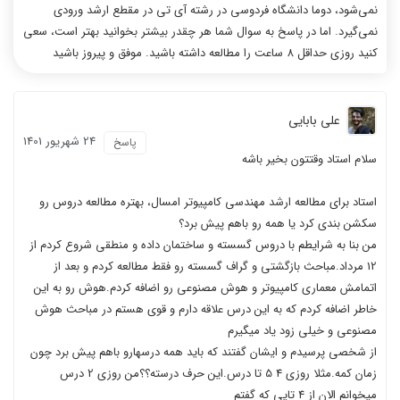
نمی‌شود، دوما دانشگاه فردوسی در رشته آی تی در مقطع ارشد ورودی
نمی‌گیرد. اما در پاسخ به سوال شما هر چقدر بیشتر بخوانید بهتر است، سعی
کنید روزی حداقل 8 ساعت را مطالعه داشته باشید. موفق و پیروز باشید
علی بابایی
24 شهریور 1401
پاسخ
سلام استاد وقتتون بخیر باشه
استاد برای مطالعه ارشد مهندسی کامپیوتر امسال، بهتره مطالعه دروس رو
سکشن بندی کرد یا همه رو باهم پیش برد؟
من بنا به شرایطم با دروس گسسته و ساختمان داده و منطقی شروع کردم از
12 مرداد.مباحث بازگشتی و گراف گسسته رو فقط مطالعه کردم و بعد از
اتمامش معماری کامپیوتر و هوش مصنوعی رو اضافه کردم.هوش رو به این
خاطر اضافه کردم که به این درس علاقه دارم و قوی هستم در مباحث هوش
مصنوعی و خیلی زود یاد میگیرم
از شخصی پرسیدم و ایشان گفتند که باید همه درسهارو باهم پیش برد چون
زمان کمه.مثلا روزی 4 5 تا درس.این حرف درسته؟؟من روزی 2 درس
میخوانم الان از 4 تایی که گفتم