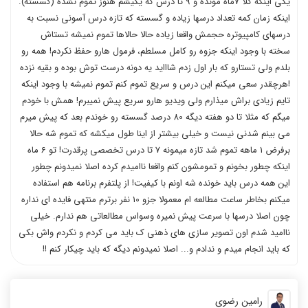
یکی اینکه کلا 7ماه مونده و 9 تا درس که یکیشم هنوز تموم نشده (گسسته).
اینکه زمان کمه تعداد درسها زیاده و گسسته که تازه درس آسونی نسبت به
درسهای کامپیوتره حجمش واقعا زیاده حالا حالاها تموم نمیشه تستاش
سخته با وجود اینکه جزوه رو کامل مسلطم، فرمول هارو حفظ نکردم! همه رو
بلدم ولی تستارو که بار اول زدم شاااید یه دونه درست توش بوده و بقیه نزده
!هرچقدر سعی میکنم این درس و سریع تموم کنم تموم نمیشه با وجود اینکه
تایم زیادی براش میذارم ولی ویدیو هارو سریع پیش نمیبرم! همش با خودم
میگم که مثلا تا دو هفته دیگه 80 درصد گسسته رو خوندم بعد که پیش میرم
می بینم شدنی نیست و خیلی بیشتر از اینا طول میکشه که تموم شه حالا
برفرض 1 ماهه تموم شد تازه میمونه 7 تا درس تخصصی پرقدرت! تو 6 ماه
اینکه چطور بخونم و تمومشون کنم واقعا ناامیدم کرده اصلا نمیدونم چطور
این همه درس باید خونده شه اونم با کیفیت! از پلتفرم برنامه هم استفاده
میکنم بخاطر ساعت مطالعه ام معمولا جزو 10 نفر برترم منتهی فایده ای نداره
چون اصلا درسها با سرعت پیش نمیره وسواس مطالعاتی هم ندارم. خیلی
ناامید شدم اون تصویر سازی های ذهنی ک باید می کردم و نکردم واش بکی
که باید انجام میدم و ندادم و... اصلا نمیدونم دیگه که باید چیکار کنم !!
رامین رضوی