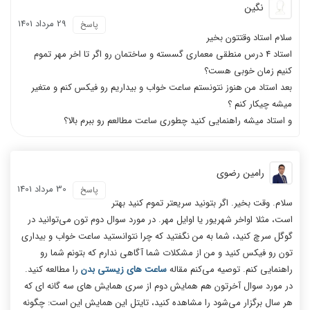
نگین
29 مرداد 1401
پاسخ
سلام استاد وقتتون بخیر
استاد ۴ درس منطقی معماری گسسته و ساختمان رو اگر تا اخر مهر تموم
کنیم زمان خوبی هست؟
بعد استاد من هنوز نتونستم ساعت خواب و بیداریم رو فیکس کنم و متغیر
میشه چیکار کنم ؟
و استاد میشه راهنمایی کنید چطوری ساعت مطالعم رو ببرم بالا؟
رامین رضوی
30 مرداد 1401
پاسخ
سلام. وقت بخیر. اگر بتونید سریعتر تموم کنید بهتر
است، مثلا اواخر شهریور یا اوایل مهر. در مورد سوال دوم تون می‌توانید در
گوگل سرچ کنید، شما به من نگفتید که چرا نتوانستید ساعت خواب و بیداری
تون رو فیکس کنید و من از مشکلات شما آگاهی ندارم که بتونم شما رو
راهنمایی کنم. توصیه می‌کنم مقاله
ساعت های زیستی بدن
را مطالعه کنید.
در مورد سوال آخرتون هم همایش دوم از سری همایش های سه گانه ای که
هر سال برگزار می‌شود را مشاهده کنید، تایتل این همایش این است: چگونه