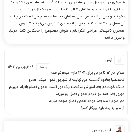
فیلم‌های درس و حل سوال سه درس ریاضیات گسسته، ساختمان داده و مدار
منطقی را تهیه کنید و هفته‌ای 2 الی 3 جلسه از هر یک از این دروس
بخوانید و پس از اتمام هر فصل هفته‌ای یک جلسه فیلم حل تست مربوط به
آن فصل را مشاهده کنید، پس از اتمام این 3 درس می‌توانید 3 درس
معماری کامپیوتر، طراحی الگوریتم و هوش مصنوعی را جایگزین کنید، موفق
و پیروز باشید
ارس
09 فروردين 1403
پاسخ
سلام من 12 تا درس برای 1404 دارم میخونم همه
تخصصیا بعلاوه گسسته من نهایت تا شهریور تموم میکنم همرو
سبک خوندنمم بعد اموزش بلافاصله یک دور تست همون فصلو بافیلم میبینم
دوروز بعد همه رو خودم همون فصل رو میزنم
دور سوم 1 ماه بعد خودم همون فصلو مجدد میزنم
از مهر به بعد باید چیکار کنم؟
رامین رضوی