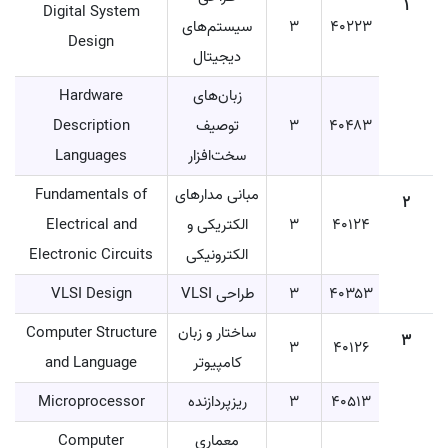
۱
Digital System
۴۰۲۲۳
۳
سیستم‌های
Design
دیجیتال
زبان‌های
Hardware
۴۰۴۸۳
۳
توصیف
Description
سخت‌افزار
Languages
مبانی مدارهای
Fundamentals of
2
۴۰۱۲۴
۳
الکتریکی و
Electrical and
الکترونیکی
Electronic Circuits
۴۰۳۵۳
۳
طراحی VLSI
VLSI Design
ساختار و زبان
Computer Structure
3
۳
۴۰۱۲۶
کامپیوتر
and Language
۴۰۵۱۳
۳
ریزپردازنده
Microprocessor
معماری
Computer