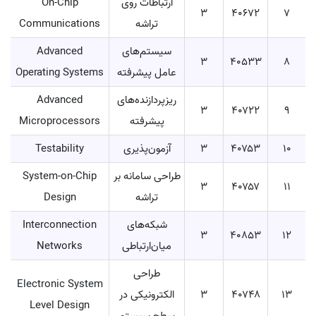
ارتباطات روی
On-Chip
۳
۴۰۶۷۲
7
تراشه
Communications
سیستم‌های
Advanced
۳
۴۰۵۳۳
۸
عامل پیشرفته
Operating Systems
ریزپردازنده‌های
Advanced
۳
۴۰۷۲۲
۹
پیشرفته
Microprocessors
۱۰
۴۰۷۵۳
۳
آزمون‌پذیری
Testability
طراحی سامانه بر
System-on-Chip
۳
۴۰۷۵۷
11
تراشه
Design
شبکه‌های
Interconnection
۳
۴۰۸۵۳
12
میان‌ارتباطی
Networks
طراحی
Electronic System
13
۴۰۷۴۸
۳
الکترونیکی در
Level Design