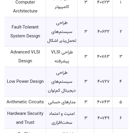
Computer
۳
۴۰۷۲۳
۱
کامپیوتر
Architecture
طراحی
Fault-Tolerant
2
۴۰۶۳۲
۳
سیستم‌های
System Design
تحمل‌پذیر اشکال
طراحی VLSI
Advanced VLSI
۳
۴۰۷۸۳
۳
پیشرفته
Design
طراحی
۴
۴۰۷۲۷
۳
سیستم‌های
Low Power Design
دیجیتال کم‌توان
۵
۴۰۷۴۳
۳
مدارهای حسابی
Arithmetic Circuits
امنیت و اعتماد
Hardware Security
۳
۴۰۷۴۹
۶
سخت‌افزاری
and Trust