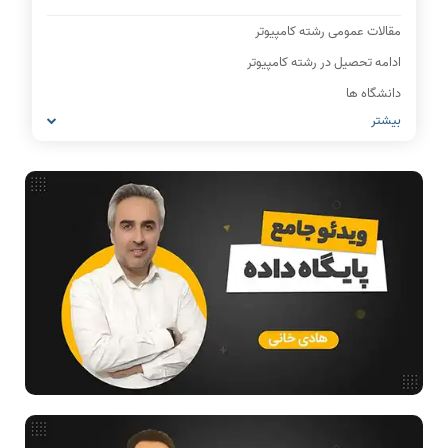
مقالات عمومی رشته کامپیوتر
ادامه تحصیل در رشته کامپیوتر
دانشگاه ها
بیشتر
IT
شبکه های کامپیوتری
مشاغل رشته کامپیوتر
معماری کامپیوتر
ریاضیات گسسته
مدار منطقی
ساختمان داده
طراحی الگوریتم
هوش مصنوعی
فیلم حل سوال و تست
بررسی تخصصی قطعات کامپیوتر