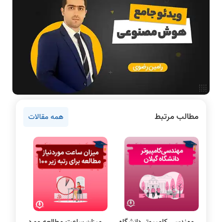
آموزش تخصصی دروس رشته کامپیوتر و IT
فناوری
آمادگی برای کنکور
اخبار آزمون ها
نرم افزار
سخت افزار
روانشناسی کنکور
مطالب مرتبط
همه مقالات
دروس مهندسی کامپیوتر
برنامه نویسی
پایتون
سی شارپ
علم داده
مقاله نویسی
بلاکچین
مهندسی کامپیوتر دانشگاه
میزان ساعت مطالعه مورد