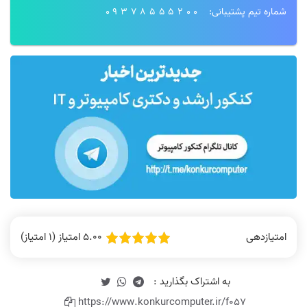
شماره تیم پشتیبانی:
09378555200
5.00 امتیاز (1 امتیاز)
امتیازدهی
https://www.konkurcomputer.ir/f057