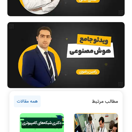
فیلم حل سوال و تست
بررسی تخصصی قطعات کامپیوتر
آموزش تخصصی دروس رشته کامپیوتر و IT
فناوری
مقالات عمومی رشته کامپیوتر
آمادگی برای کنکور
دانشگاه ها
اخبار آزمون ها
نرم افزار
سخت افزار
روانشناسی کنکور
مطالب مرتبط
همه مقالات
دروس مهندسی کامپیوتر
برنامه نویسی
پایتون
سی شارپ