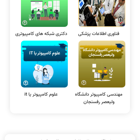
علم داده
مقاله نویسی
بلاکچین
فناوری اطلاعات پزشکی
دکتری شبکه‌ های کامپیوتری
پایگاه داده
الکترونیک دیجیتال
سیستم عامل
نظریه زبانها
سیگنال و سیستمها
مهندسی کامپیوتر دانشگاه
علوم کامپیوتر یا it
ولیعصر رفسنجان