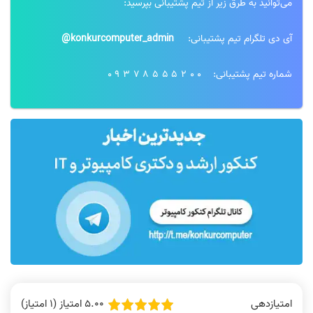
می‌توانید به طرق زیر از تیم پشتیبانی بپرسید:
آی دی تلگرام تیم پشتیبانی:
konkurcomputer_admin@
شماره تیم پشتیبانی:
09378555200
5.00 امتیاز (1 امتیاز)
امتیازدهی