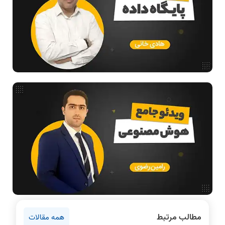
طراحی الگوریتم
هوش مصنوعی
فیلم حل سوال و تست
بررسی تخصصی قطعات کامپیوتر
آموزش تخصصی دروس رشته کامپیوتر و IT
فناوری
مقالات عمومی رشته کامپیوتر
آمادگی برای کنکور
دانشگاه ها
اخبار آزمون ها
نرم افزار
سخت افزار
روانشناسی کنکور
مطالب مرتبط
همه مقالات
دروس مهندسی کامپیوتر