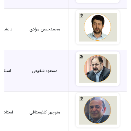
محمدحسن مرادی
دانشیار
مسعود شفیعی
استاد
منوچهر کلارستاقی
استادیار