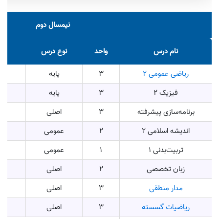
نیمسال دوم
نام درس
واحد
نوع درس
ریاضی عمومی ۲
3
پایه
فیزیک 2
3
پایه
برنامه‌سازی پیشرفته
3
اصلی
م
اندیشه اسلامی 2
2
عمومی
تربیت‌بدنی 1
1
عمومی
زبان تخصصی
2
اصلی
مدار منطقی
3
اصلی
ریاضیات گسسته
3
اصلی