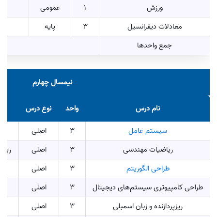
ورزش
1
عمومی
معادلات دیفرانسیل
3
پایه
جمع واحدها
نیمسال چهارم
نام درس
واحد
نوع درس
سیستم عامل
3
اصلی
سا
ریاضیات مهندسی
3
اصلی
ریاضی عمو
طراحی الگوریتم
3
اصلی
طراحی کامپیوتری سیستم‌های دیجیتال
3
اصلی
ریزپردازنده و زبان اسمبلی
3
اصلی