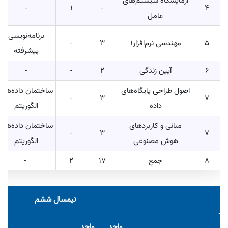
آزمایشگاه سیستم‌های
-
1
-
4
عامل
برنامه‌نویسی
5
مهندسی نرم‌افزار1
3
-
پیشرفته
6
آیین زندگی
2
-
-
اصول طراحی پایگاه‌های
ساختمان داده‌ها و
-
3
7
داده
الگوریتم
مبانی و کاربردهای
ساختمان داده‌ها و
-
3
7
هوش مصنوعی
الگوریتم
8
جمع
17
2
-
نیمسال ششم
واحد
واحد