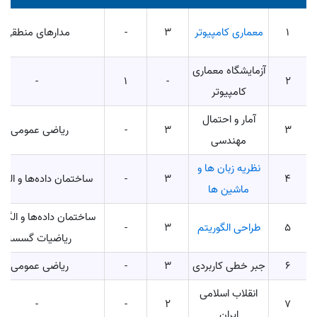
1
معماری کامپیوتر
3
-
مدارهای منطقی
آزمایشگاه معماری
-
1
-
2
کامپیوتر
آمار و احتمال
3
3
-
ریاضی عمومی2
مهندسی
نظریه زبان‌ ها و
4
3
-
ساختمان داده‌ها و الگو
ماشین‌ ها
ساختمان داده‌ها و الگور
5
طراحی الگوریتم
3
-
ریاضیات گسسته
6
جبر خطی کاربردی
3
-
ریاضی عمومی2
انقلاب اسلامی
-
-
2
7
ایران