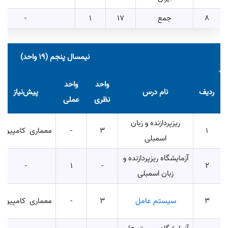
8
جمع
17
1
-
نیمسال پنجم (19 واحد)
واحد
واحد
ردیف
نام درس
پیش‌نیاز
نظری
عملی
ریزپردازنده و زبان
1
3
-
معماری کامپیوتر
اسمبلی
آزمایشگاه ریزپردازنده و
-
1
-
2
زبان اسمبلی
3
سیستم عامل
3
-
معماری کامپیوتر