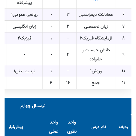
پیشرفته
6
معادلات دیفرانسیل
3
-
ریاضی عمومی1
7
زبان تخصصی
2
-
زبان انگلیسی
8
آزمایشگاه فیزیک2
-
1
فیزیک2
دانش جمعیت و
-
-
2
9
خانواده
10
ورزش1
-
1
تربیت بدنی1
11
جمع
16
4
نیمسال چهارم
واحد
واحد
ردیف
نام درس
پیش‌نیاز
نظری
عملی