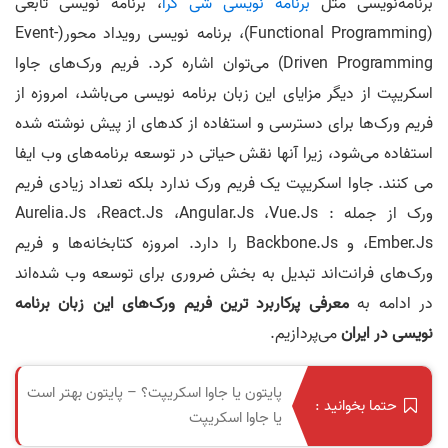
برنامه‌نویسی مثل
برنامه نویسی شی گرا
، برنامه‌ نویسی تابعی
(Functional Programming)، برنامه‌ نویسی رویداد محور(Event-
Driven Programming) می‌توان اشاره کرد. فریم ورک‌های جاوا
اسکریپت از دیگر مزایای این زبان برنامه‌ نویسی می‌باشد، امروزه از
فریم ورک‌ها برای دسترسی و استفاده از کدهای از پیش نوشته شده
استفاده می‌شود، زیرا آنها نقش حیاتی در توسعه برنامه‌های وب ایفا
می کنند. جاوا اسکریپت یک فریم ورک ندارد بلکه تعداد زیادی فریم
ورک از جمله : Aurelia.Js ،React.Js ،Angular.Js ،Vue.Js
،Ember.Js و Backbone.Js را دارد. امروزه کتابخانه‌ها و فریم
ورک‌های فرانت‌اند تبدیل به بخش ضروری برای توسعه وب شده‌اند
در ادامه به
معرفی پرکاربرد ترین فریم ورک‌های این زبان برنامه‌
نویسی در ایران
می‌پردازیم.
پایتون یا جاوا اسکریپت؟ – پایتون بهتر است
حتما بخوانید :
یا جاوا اسکریپت