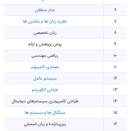
6
مدار منطقی
7
نظریه زبان‌ ها و ماشین‌ ها
8
زبان تخصصی
9
روش پژوهش و ارائه
10
ریاضی مهندسی
11
معماری کامپیوتر
12
سیستم عامل
13
طراحی الگوریتم
14
طراحی کامپیوتری سیستم‌های دیجیتال
15
سیگنال ها و سیستم ها
16
ریزپردازنده و زبان اسمبلی