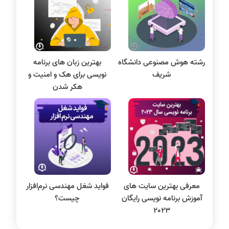
سی شارپ
علم داده
مقاله نویسی
بلاکچین
رشته هوش مصنوعی دانشگاه
بهترین زبان های برنامه
پایگاه داده
شریف
نویسی برای هک و امنیت و
الکترونیک دیجیتال
هکر شدن
سیستم عامل
نظریه زبانها
سیگنال و سیستمها
معرفی بهترین سایت های
فواید شغل مهندسی نرم‌افزار
آموزش برنامه نویسی رایگان
چیست؟
2023