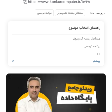
https://www.konkurcomputer.ir/b765
برچسب‌ها :
مشاغل رشته کامپیوتر
برنامه نویسی
راهنمای انتخاب موضوع
مشاغل رشته کامپیوتر
برنامه نویسی
IT
بیشتر
شبکه های کامپیوتری
معماری کامپیوتر
ریاضیات گسسته
مدار منطقی
ساختمان داده
طراحی الگوریتم
هوش مصنوعی