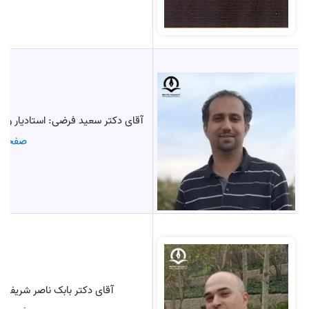
آقای دکتر سعید فرضی: استادیار و
صفحه د
آقای دکتر بابک ناصر شریف: