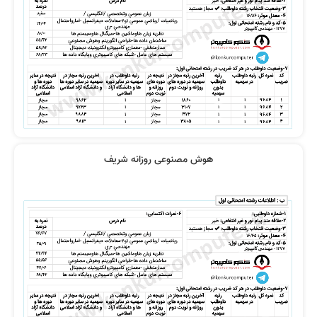
فیلم ها خیلی قابل فهم و روان است
نظر رتبه 68 کنکور ارشد آیتی 1403
هوش مصنوعی روزانه شریف
رتبه 9 :فیلم ها بی نقص بود
از پایه ضعیف تا شریف