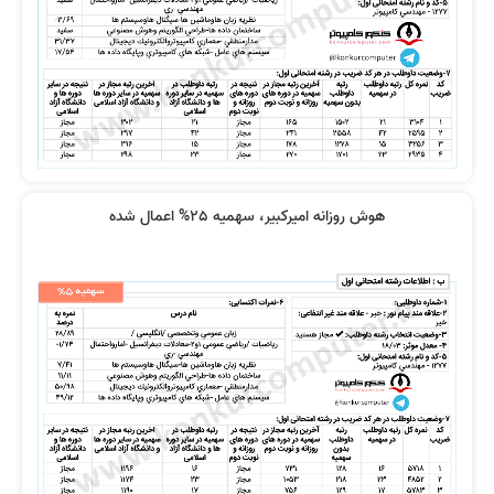
نظر رتبه 67 کنکور 1400
نظر رتبه 50 کنکور 1400
هوش روزانه امیرکبیر، سهمیه 25% اعمال شده
نظر مرتضی اکبری
نظر ریحانه حسین زاده
تاثیر منابع خوب
نظر رتبه 113 کنکور 1400