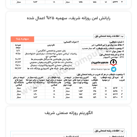
رایانش امن روزانه شریف، سهمیه 25% اعمال شده
نظر سامان حسینی
تفاوت منابع مناسب
نظر رتبه 32 کنکور 1400
کیفیت بالا تدریس
الگوریتم روزانه صنعتی شریف
نظر شیوا رضازاد
از روی مراجع نخوانید