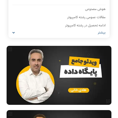
هوش مصنوعی
مقالات عمومی رشته کامپیوتر
ادامه تحصیل در رشته کامپیوتر
بیشتر
آمادگی برای کنکور
IT
شبکه های کامپیوتری
مشاغل رشته کامپیوتر
معماری کامپیوتر
ریاضیات گسسته
مدار منطقی
ساختمان داده
طراحی الگوریتم
فیلم حل سوال و تست
بررسی تخصصی قطعات کامپیوتر