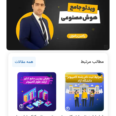
آموزش تخصصی دروس رشته کامپیوتر و IT
فناوری
دانشگاه ها
اخبار آزمون ها
نرم افزار
سخت افزار
روانشناسی کنکور
مطالب مرتبط
همه مقالات
دروس مهندسی کامپیوتر
برنامه نویسی
پایتون
سی شارپ
علم داده
مقاله نویسی
بلاکچین