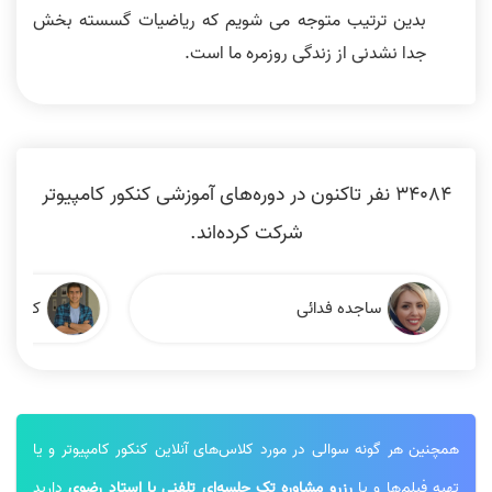
بدین ترتیب متوجه می شویم که ریاضیات گسسته بخش
جدا نشدنی از زندگی روزمره ما است.
34084 نفر تاکنون در دوره‌های آموزشی کنکور کامپیوتر
شرکت کرده‌اند.
ساجده فدائی
کیان ان
همچنین هر گونه سوالی در مورد کلاس‌های آنلاین کنکور کامپیوتر و یا
تهیه فیلم‌ها و یا
رزرو مشاوره تک جلسه‌ای تلفنی با استاد رضوی
دارید