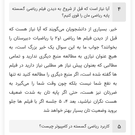
فیلم ها خیلی دقیق و جامع و کامل
ویدیوها بسیار قابل فهم بودند
آیا نیاز است که قبل از شروع به دیدن فیلم ریاضی گسسته
بودند
پایه ریاضی مان را قوی کنیم؟
خیر. بسیاری از دانشجویان می‌گویند که آیا نیاز هست که
قبل از دیدن فیلم ها ریاضی 1و2 یا ریاضیات دبیرستان را
بخوانند؟ جواب ما به این سوال یک خیر بزرگ است، به
مطالبی که پوشش داده شده بود واقعا
تدریس بسیار شیوا و روان و بدون
هیچ عنوان نیازی به مطالعه منبع دیگری ندارید و تمامی
کامل بود
ابهام
مطالبی که بعنوان پیش نیاز هر مطلبی نیاز دارید در فیلم
ها گفته شده است، اگر منبع دیگری را مطالعه کنید نه تنها
به نفع شما نیست بلکه چون وقت شما را می‌گیرد به
ضررتان نیز هست، حتی اگر پایه تان به شدت ضعیف
هست نگران نباشید، بعد 4، 5 جلسه اگر با فیلم ها جلو
با پایه ضعیف هم فیلم ها را متوجه
فیلم ها خیلی به من کمک کرد
بروید وضعیت تان بسیار بهتر خواهد شد
می شوید
کاربرد ریاضی گسسته در کامپیوتر چیست؟