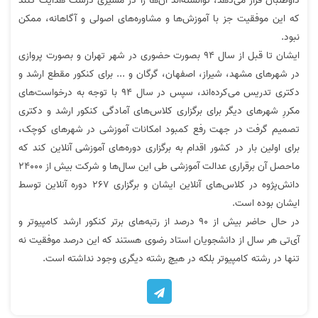
داوطلبان قرار می‌دهد، توانسته‌اند آن‌ها را در مسیری درست هدایت کنند
از پایه ضعیف تا شریف
که این موفقیت جز با آموزش‌ها و مشاوره‌های اصولی و آگاهانه، ممکن
نبود.
ایشان تا قبل از سال 94 بصورت حضوری در شهر تهران و بصورت پروازی
در شهرهای مشهد، شیراز، اصفهان، گرگان و ... برای کنکور مقطع ارشد و
دکتری تدریس می‌کرده‌اند، سپس در سال 94 با توجه به درخواست‌های
نطر رتبه 10: کیفیت تدریس استاد
نظر رتبه 16: کیفیت تدریس خیلی عالی
مکررِ شهرهای دیگر برای برگزاری کلاس‌های آمادگی کنکور ارشد و دکتری
رضوی خیلی خوبه
بود
تصمیم گرفت در جهت رفع کمبود امکانات آموزشی در شهرهای کوچک،
برای اولین بار در کشور اقدام به برگزاری دوره‌های آموزشی آنلاین کند که
ماحصل آن برقراری عدالت آموزشی طی این سال‌ها و شرکت بیش از 24000
دانش‌پژوه در کلاس‌های آنلاین ایشان و برگزاری 267 دوره آنلاین توسط
ایشان بوده است.
در حال حاضر بیش از 90 درصد از رتبه‌های برتر کنکور ارشد کامپیوتر و
نحوه انتقال دانش استاد رضوی بینظیر
جزوه کامل و ویدیوهای خیلی خوب
آی‌تی هر سال از دانشجویان استاد رضوی هستند که این درصد موفقیت نه
است
تنها در رشته کامپیوتر بلکه در هیچ رشته دیگری وجود نداشته است.