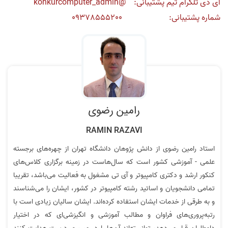
آی دی تلگرام تیم پشتیبانی: @konkurcomputer_admin
شماره پشتیبانی: 09378555200
نظر رتبه 68 کنکور ارشد کامپیوتر 1403
نظر رتبه 6 کنکور 1400
رامین رضوی
RAMIN RAZAVI
فیلم ها خیلی قابل فهم و روان است
نظر رتبه 68 کنکور ارشد آیتی 1403
استاد رامین رضوی از دانش پژوهان دانشگاه تهران از چهره‌های برجسته
علمی - آموزشی کشور است که سال‌هاست در زمینه برگزاری کلاس‌های
کنکور ارشد و دکتری کامپیوتر و آی تی مشغول به فعالیت می‌باشد، تقریبا
تمامی دانشجویان و اساتید رشته کامپیوتر در کشور، ایشان را می‌شناسند
و به طرقی از خدمات ایشان استفاده کرده‌اند. ایشان سالیان زیادی است با
رتبه‌پروری‌های فراوان و مطالب آموزشی و انگیزشی‌ای که در اختیار
رتبه 9 :فیلم ها بی نقص بود