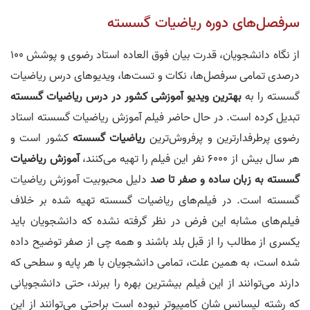
سرفصل‌های دوره ریاضیات گسسته
ویدیوها خیلی جامع و کامل بودند
واقعا تدریس اساتید عالی بودند
از نگاه دانشجویان، قدرت بیان فوق العاده استاد رضوی و پوشش ۱۰۰
درصدی تمامی سرفصل‌ها، نکات و تست‌ها، ویدیوهای درس ریاضیات
گسسته را به
بهترین ویدیو آموزشی کشور در درس ریاضیات گسسته
تبدیل کرده است. در حال حاضر فیلم آموزش ریاضیات گسسته استاد
رضوی پرطرفدارترین و پرفروش‌ترین
ریاضیات گسسته
کشور است و
نظر رتبه 2: معماری کامپیوتر و منطقی
نظر رتبه 8 کنکور 1400
100 زدم
هر سال بیش از ۶۰۰۰ نفر این فیلم را تهیه می‌کنند،
آموزش ریاضیات
گسسته به زبان ساده و صفر تا صد
دلیل محبوبیت آموزش ریاضیات
گسسته است. در فیلم‌های ریاضیات گسسته تهیه شده بر خلاف
فیلم‌های مشابه این فرض در نظر گرفته نشده که دانشجویان باید
یکسری از مطالب را از قبل بلد باشند و همه چی از صفر توضیح داده
نظر رتبه 19: تدریس و فن بیان عالی
نظر رتبه 13 کنکور ارشد کامپیوتر 1401
شده است، به همین علت، تمامی دانشجویان با هر پایه و سطحی که
است
دارند می‌توانند از این فیلم‌ بیشترین بهره را ببرند، حتی دانشجویانی
که رشته لیسانس شان کامپیوتر نبوده است براحتی می‌توانند از این