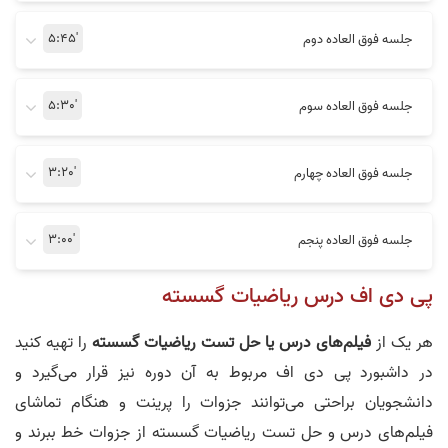
5:45'
جلسه فوق العاده دوم
تاثیر منابع خوب
نظر رتبه 113 کنکور 1400
5:30'
جلسه فوق العاده سوم
3:20'
جلسه فوق العاده چهارم
نظر سامان حسینی
تفاوت منابع مناسب
3:00'
جلسه فوق العاده پنجم
پی دی اف درس ریاضیات گسسته
هر یک از
فیلم‌های درس یا حل تست ریاضیات گسسته
را تهیه کنید
در داشبورد پی دی اف مربوط به آن دوره نیز قرار می‌گیرد و
نظر رتبه 32 کنکور 1400
کیفیت بالا تدریس
دانشجویان براحتی می‌توانند جزوات را پرینت و هنگام تماشای
فیلم‌های درس و حل تست ریاضیات گسسته از جزوات خط ببرند و