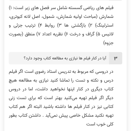
فیلم های ریاضی گسسته شامل سر فصل های زیر است: 1)
شمارش (مباحث اولیه شمارش، شمول، اصل لانه کبوتری،
استرلینگ) 2) بازگشتی ها 3) روابط 4) ترتیب جزئی و
لاتیس 5) گراف و درخت 6) نظریه اعداد 7) منطق (بصورت
کل منابع من از کافه تدریس یا کنکور
جزوه)
فیلم ها جامع بودند
کامپیوتر بود
آیا در کنار فیلم ها نیازی به مطالعه کتاب وجود دارد؟
در دروسی که مربوط به تدریس استاد رضوی است اگر فیلم
درس و نکته و تست را تماشا کنید نیازی به مطالعه هیچ
کتاب دیگری در کنار اینها نخواهید داشت، اما در دروس
درس‌ها کامل و روان است
دروس واقعا فوق العاده بودند
دیگر اگر فیلم تهیه می‌کنید بهتر است که برای تست زنی
کتابی نیز در کنار فیلم ها داشته باشید البته اگر هم کتاب
تهیه نکنید مشکل خاصی پیش نمی‌آید . داشتن کتاب بطور
کلی خوب است