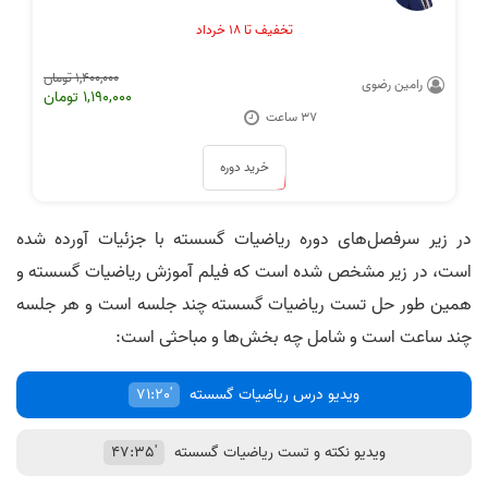
تخفیف تا ۱۸ خرداد
1,400,000 تومان
رامین رضوی
1,190,000 تومان
۳۷ ساعت
فیلم ها با بیان شیوا و بدون ابهام بود
کیفیت بالا و هزینه مناسب
خرید دوره
در زیر سرفصل‌های دوره ریاضیات گسسته با جزئیات آورده شده
است، در زیر مشخص شده است که فیلم آموزش ریاضیات گسسته و
نظر رتبه 11 کنکور 1400
فیلم‌ها بی‌نیازم کرد
همین طور حل تست ریاضیات گسسته چند جلسه است و هر جلسه
چند ساعت است و شامل چه بخش‌ها و مباحثی است:
ویدیو درس ریاضیات گسسته
71:20'
ویدیو نکته و تست ریاضیات گسسته
47:35'
فیلم‌ درس و تست کافیست
تدریس زیبا و بیان شیوا