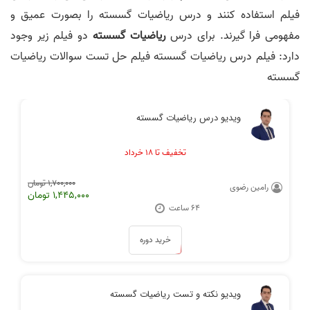
فیلم استفاده کنند و درس ریاضیات گسسته را بصورت عمیق و
مفهومی فرا گیرند. برای درس
ریاضیات گسسته
دو فیلم زیر وجود
دارد: فیلم درس ریاضیات گسسته فیلم حل تست سوالات ریاضیات
نظر رتبه 12 کنکور ارشد کامپیوتر 1401
نظر رتبه 24: خیلی کامل و جامع است
گسسته
ویدیو درس ریاضیات گسسته
تخفیف تا ۱۸ خرداد
نظر رتبه 45: کیفیت فیلم ها خوب
فیلم‌ها بی نظیر بود
بودن
1,700,000 تومان
رامین رضوی
1,445,000 تومان
64 ساعت
خرید دوره
همه دروس عالی تدریس شده بودند
نیار نیست کتاب تهیه کنید
ویدیو نکته و تست ریاضیات گسسته