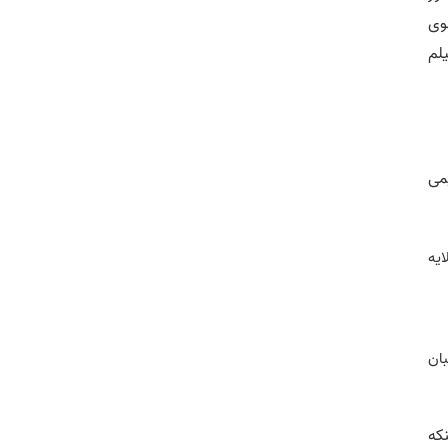
وی
یلم
می
ایه
ان
که