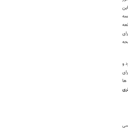
اد این
مه
. برای مطالعه
ای
حه
 و
ای
ها
ری
رسی