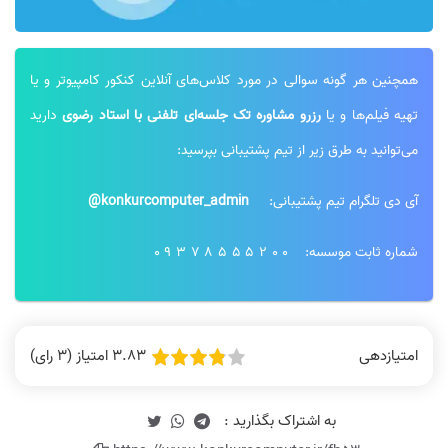
نظر رتبه 19: تدریس و فن بیان عالی
نظر رتبه 13 کنکور ارشد کامپیوتر 1401
است
همچنین هر گونه سوالی در مورد کلاس‌های آنلاین کنکور کامپیوتر و یا
تهیه فیلم‌ها و یا
رزرو مشاوره تک جلسه‌ای تلفنی با استاد رضوی
دارید
می‌توانید به طرق زیر از تیم پشتیبانی بپرسید:
آی دی تلگرام تیم پشتیبانی:
konkurcomputer_admin@
نظر رتبه 12 کنکور ارشد کامپیوتر 1401
نظر رتبه 24: خیلی کامل و جامع است
شماره ثابت موسسه:
09378555200
3.83 امتیاز (3 رای)
امتیازدهی
نظر رتبه 45: کیفیت فیلم ها خوب
فیلم‌ها بی نظیر بود
بودن