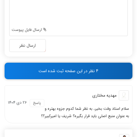
-
-
-
-
نظر مرتضی اکبری
نظر ریحانه حسین زاده
-
-
-
-
ارسال فایل پیوست
-
-
-
-
ارسال نظر
-
-
-
-
تاثیر منابع خوب
نظر رتبه 113 کنکور 1400
-
-
4 نظر در این صفحه ثبت شده است
-
-
مهدیه مختاری
26 دی 1404
پاسخ
سلام استاد وقت بخیر، به نظر شما کدوم جزوه بهتره و
نظر سامان حسینی
تفاوت منابع مناسب
به عنوان منبع اصلی باید قرار بگیره؟ شریف یا امیرکبیر؟؟