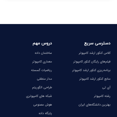
-
-
-
-
خیلی راضی بودم درسها خیلی عمیق
از همه دروس خیلی راضی بودم
تدریس میشد
دسترسی سریع
دروس مهم
کلاس کنکور ارشد کامپیوتر
ساختمان داده
فیلم‌های رایگان کنکور کامپیوتر
معماری کامپیوتر
برنامه‌ریزی کنکور ارشد کامپیوتر
ریاضیات گسسته
نظر پارسا شریعت
ویدیوها از نظر کیفیت عالی بودند
منابع کنکور ارشد کامپیوتر
مدار منطقی
آی تی
طراحی الگوریتم
رشته کامپیوتر
شبکه های کامپیوتری
بهترین دانشگاه‌های ایران
هوش مصنوعی
پایگاه داده
از دروس استاد رضوی خیلی راضی
نظر رتبه 43 کنکور