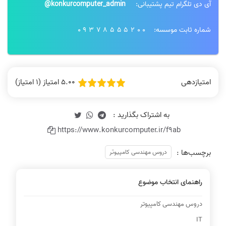
آی دی تلگرام تیم پشتیبانی:
konkurcomputer_admin@
شماره ثابت موسسه:
09378555200
فیلم ها خیلی قابل فهم و روان است
نظر رتبه 68 کنکور ارشد آیتی 1403
5.00 امتیاز (1 امتیاز)
امتیازدهی
رتبه 9 :فیلم ها بی نقص بود
https://www.konkurcomputer.ir/f9ab
از پایه ضعیف تا شریف
برچسب‌ها :
دروس مهندسی کامپیوتر
راهنمای انتخاب موضوع
دروس مهندسی کامپیوتر
نطر رتبه 10: کیفیت تدریس استاد
نظر رتبه 16: کیفیت تدریس خیلی عالی
رضوی خیلی خوبه
بود
IT