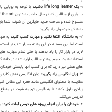
۱-
یک life long learner باشید:
با توجه به پویایی با
منسوخ شده و مباحث جدید جایگزین آن شوند، شما بای
به شکل خودخوان یاد بگیرید.
۲-
به دانشگاه اکتفا نکنید و مهارت کسب کنید:
به طور
است اما این مسئله در این رشته بسیار شدیدتر است، 
لازم در بازار کار را یاد بدهند یا حتی تمام مهارت 
استفاده شود، حجم بیشتر مطالب ارايه شده در دانشگاه 
های عملی نیز دارید که برای کسب آنها بایستی خودتا
۳-
زبان انگلیسی یاد بگیرید:
زبان انگلیسی نقش کلیدی در
مقایسه با محتوای انگلیسی مانند قطره ایی مقابل ا
زیادی طول بکشد تا به فارسی ترجمه شود، در مقطع 
تدریس می‌کنند.
۴-
خودتان را برای انجام پروژه های درسی آماده کنید:
ما
تا انتهای ترم تحصیلی چند پروژه را تحویل دهید و انجا