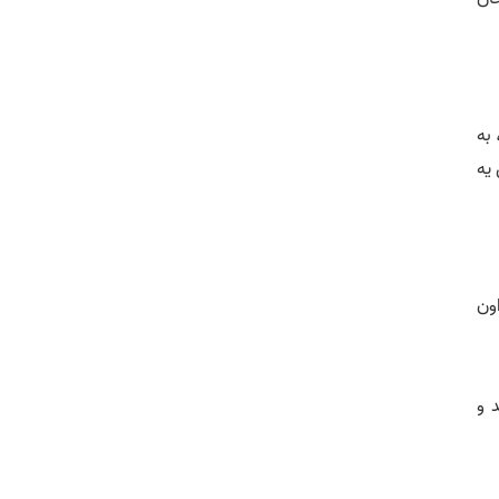
به
یه
اون
 و