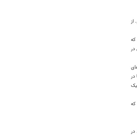
 از
که
 در
ای
 در
تیک
که
. در