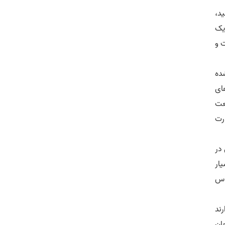
ید،
نزدیک
 و
ده
ای
عت
ارت
 در
ار
اس
ند
حان