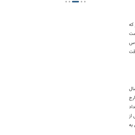
که
همه چیز یه سمت
دس
وقت
ال
رج
اد
 از
به