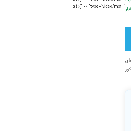
ید،
" type="video/mp4" /> `); });
یاز
ای
ور