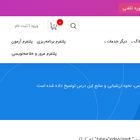
ره تلفنی
0
ورود | ثبت نام
لاگ
دیگر خدمات
پلتفرم برنامه‌ریزی
پلتفرم آزمون
پلتفرم مرور و خلاصه‌نویسی
 نحوه ارزشیابی و منابع این درس توضیح داده شده است
" type="video/mp4" /> `); });