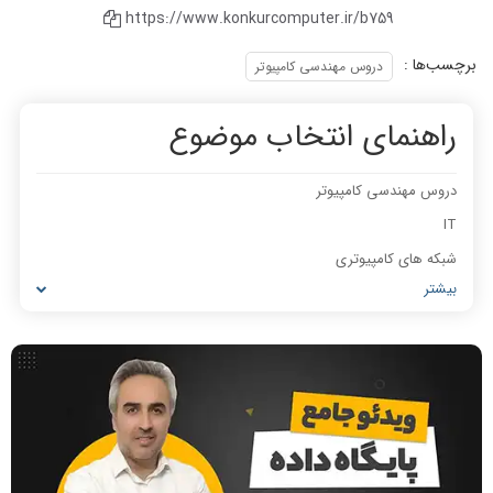
https://www.konkurcomputer.ir/b759
رتبه 9 :فیلم ها بی نقص بود
برچسب‌ها :
از پایه ضعیف تا شریف
دروس مهندسی کامپیوتر
راهنمای انتخاب موضوع
دروس مهندسی کامپیوتر
IT
نطر رتبه 10: کیفیت تدریس استاد
نظر رتبه 16: کیفیت تدریس خیلی عالی
شبکه های کامپیوتری
رضوی خیلی خوبه
بود
بیشتر
مشاغل رشته کامپیوتر
معماری کامپیوتر
ریاضیات گسسته
مدار منطقی
ساختمان داده
نحوه انتقال دانش استاد رضوی بینظیر
جزوه کامل و ویدیوهای خیلی خوب
است
طراحی الگوریتم