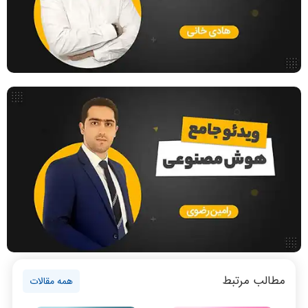
هوش مصنوعی
فیلم حل سوال و تست
بررسی تخصصی قطعات کامپیوتر
آموزش تخصصی دروس رشته کامپیوتر و IT
ویدیوها خیلی جامع و کامل بودند
واقعا تدریس اساتید عالی بودند
فناوری
مقالات عمومی رشته کامپیوتر
ادامه تحصیل در رشته کامپیوتر
آمادگی برای کنکور
دانشگاه ها
اخبار آزمون ها
نظر رتبه 2: معماری کامپیوتر و منطقی
نظر رتبه 8 کنکور 1400
100 زدم
نرم افزار
سخت افزار
روانشناسی کنکور
مطالب مرتبط
برنامه نویسی
همه مقالات
پایتون