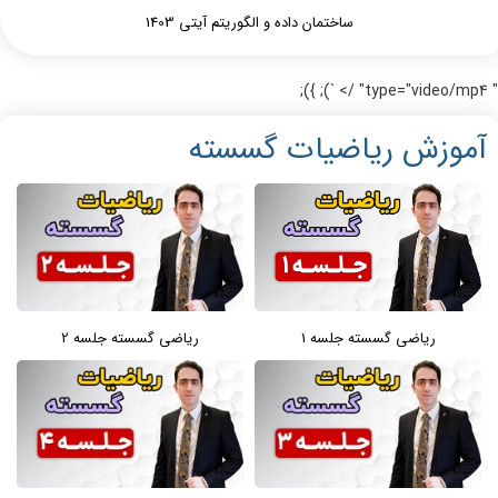
ساختمان داده و الگوریتم آیتی 1403
" type="video/mp4" /> `); });
آموزش ریاضیات گسسته
ریاضی گسسته جلسه 1
ریاضی گسسته جلسه 2