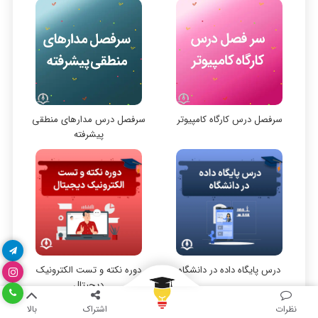
نظر رتبه 19: تدریس و فن بیان عالی
سی شارپ
نظر رتبه 13 کنکور ارشد کامپیوتر 1401
است
علم داده
مقاله نویسی
بلاکچین
پایگاه داده
سرفصل درس کارگاه کامپیوتر
سرفصل درس مدارهای منطقی
الکترونیک دیجیتال
پیشرفته
نظر رتبه 12 کنکور ارشد کامپیوتر 1401
نظر رتبه 24: خیلی کامل و جامع است
سیستم عامل
نظریه زبانها
سیگنال و سیستمها
نظر رتبه 45: کیفیت فیلم ها خوب بودن
فیلم‌ها بی نظیر بود
درس پایگاه داده در دانشگاه
دوره نکته و تست الکترونیک
دیجیتال
نظرات
اشتراک
بالا