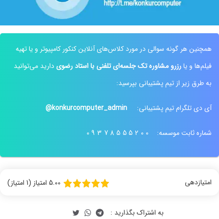
همچنین هر گونه سوالی در مورد کلاس‌های آنلاین کنکور کامپیوتر و یا تهیه
فیلم‌ها و یا
رزرو مشاوره تک جلسه‌ای تلفنی با استاد رضوی
دارید می‌توانید
نظر رتبه 68 کنکور ارشد کامپیوتر 1403
نظر رتبه 6 کنکور 1400
به طرق زیر از تیم پشتیبانی بپرسید:
آی دی تلگرام تیم پشتیبانی:
konkurcomputer_admin@
شماره ثابت موسسه:
09378555200
فیلم ها خیلی قابل فهم و روان است
نظر رتبه 68 کنکور ارشد آیتی 1403
امتیازدهی
5.00 امتیاز (1 امتیاز)