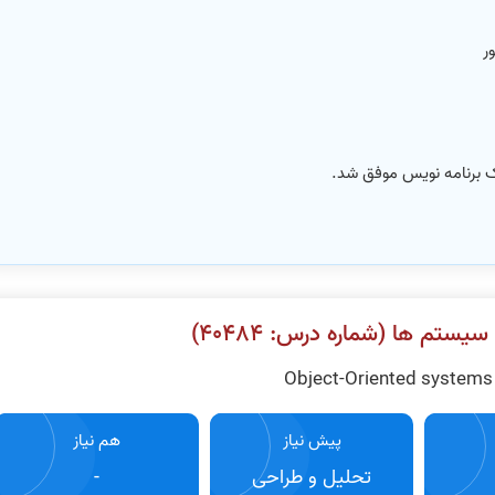
ر
 برنامه نویس موفق شد.
تم ها (شماره درس: ۴٠۴٨۴)
Object-Oriented systems
پیش نیاز
هم نیاز
تحلیل و طراحی
-