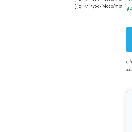
ید،
" type="video/mp4" /> `); });
یاز
ای
حه