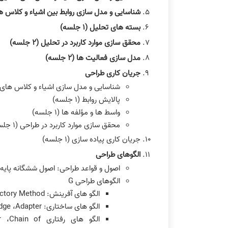
شناسایی و مدل سازی روابط بین اشیاء و کلاس های تح
بسته های تحلیل (١ جلسه)
محقق سازی موارد کاربرد در تحلیل (٢ جلسه)
مدل سازی فعالیت ها (٢ جلسه)
جریان کاری طراحی
شناسایی و مدل سازی اشیاء و کلاس های طراحی
پالایش روابط (١ جلسه)
واسط ها و مؤلفه ها (١ جلسه)
محقق سازی موارد کاربرد در طراحی (١ جلسه)
جریان کاری پیاده سازی (١ جلسه)
الگوهای طراحی
اصول و قواعد طراحی: اصول ششگانه پایه، الگوهای GRASP ،طراحی بر اساس 
الگوهای طراحی G
الگو های آفرینش: Singleton ،Prototype ،Builder ،Abstract Factory ،Factory Method (١ جلسه)
الگو های ساختاری: Proxy ،Facade ،Decorator ،Composite ،Bridge ،Adapter (١ جلسه)
الگو های رفتار