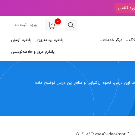
ره تلفنی
0
ورود | ثبت نام
لاگ
دیگر خدمات
پلتفرم برنامه‌ریزی
پلتفرم آزمون
پلتفرم مرور و خلاصه‌نویسی
ن درس، نحوه ارزشیابی و منابع این درس توضیح داده
" type="video/mp4" /> `); });