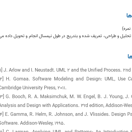
ا
 تحلیل و طراحی، تعریف شده و بتدریج در طول نیمسال انجام و تحویل داده می
ا
[1] J. Arlow and I. Neustadt. UML 2 and the Unified Process. 2nd
[2] H. Gomaa. Software Modeling and Design: UML, Use Case
Cambridge University Press, 2011.
[3] G. Booch, R. A. Maksimchuk, M. W. Engel, B. J. Young, J. 
Analysis and Design with Applications. 3rd edition, Addison-Wes
[4] E. Gamma, R. Helm, R. Johnson, and J. Vlissides. Design Pa
Software. Addison-Wesley, 1995.