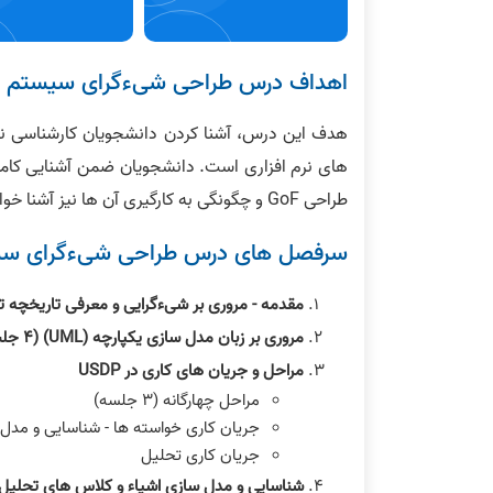
اهداف درس طراحی شیءگرای سیستم ه
هدف این درس، آشنا کردن دانشجویان کارشناسی نر
های نرم افزاری است. دانشجویان ضمن آشنایی کامل
طراحی GoF و چگونگی به کارگیری آن ها نیز آشنا خواهند شد.
سرفصل های درس طراحی شیءگرای سی
مقدمه ‐ مروری بر شیءگرایی و معرفی تاریخچه تکامل
مروری بر زبان مدل سازی یکپارچه (UML) (۴ جلسه)
مراحل و جریان های کاری در USDP
مراحل چهارگانه (٣ جلسه)
جریان کاری خواسته ها ‐ شناسایی و مدل سازی م
جریان کاری تحلیل
شناسایی و مدل سازی اشیاء و کلاس های تحلیل (٢ جلسه